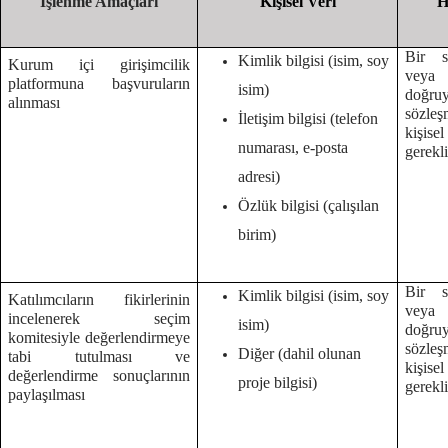
İşlenme Amaçları
Kişisel Veri
H
Bir s
Kimlik bilgisi (isim, soy
Kurum içi girişimcilik
veya
platformuna başvuruların
isim)
doğruy
alınması
sözleş
İletişim bilgisi (telefon
kişise
numarası, e-posta
gerekl
adresi)
Özlük bilgisi (çalışılan
birim)
Bir s
Kimlik bilgisi (isim, soy
Katılımcıların fikirlerinin
veya
incelenerek seçim
isim)
doğruy
komitesiyle değerlendirmeye
sözleş
Diğer (dahil olunan
tabi tutulması ve
kişise
değerlendirme sonuçlarının
proje bilgisi)
gerekl
paylaşılması