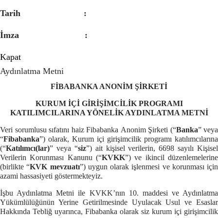
Tarih :
İmza :
Kapat
Aydınlatma Metni
FİBABANKA
ANONİM ŞİRKETİ
KURUM İÇİ GİRİŞİMCİLİK PROGRAMI
KATILIMCILARINA
YÖNELİK AYDINLATMA METNİ
Veri sorumlusu sıfatını haiz Fibabanka
Anonim Şirketi
(“
Banka
” veya
“
Fibabanka
”)
olarak, Kurum içi girişimcilik programı katılımcılarına
(“
Katılımcı(lar)
” veya “
siz
”) ait kişisel verilerin, 6698 sayılı Kişisel
Verilerin Korunması Kanunu (“
KVKK
”) ve ikincil düzenlemelerine
(birlikte “
KVK mevzuatı
”) uygun olarak işlenmesi ve korunması için
azami hassasiyeti göstermekteyiz.
İşbu Aydınlatma Metni ile KVKK’nın 10. maddesi ve Aydınlatma
Yükümlülüğünün Yerine Getirilmesinde Uyulacak Usul ve Esaslar
Hakkında Tebliğ uyarınca, Fibabanka olarak siz kurum içi girişimcilik