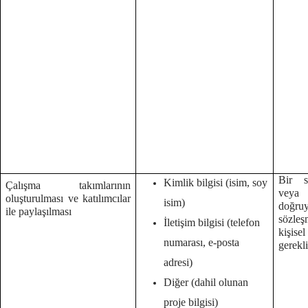
Bir s
Kimlik bilgisi (isim, soy
Çalışma takımlarının
veya
oluşturulması ve katılımcılar
isim)
doğruy
ile paylaşılması
sözleş
İletişim bilgisi (telefon
kişise
numarası, e-posta
gerekl
adresi)
Diğer (dahil olunan
proje bilgisi)