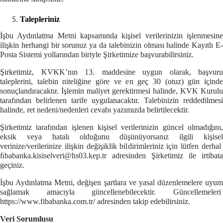
Talepleriniz
İşbu Aydınlatma Metni kapsamında kişisel verilerinizin işlenmesine
ilişkin herhangi bir sorunuz ya da talebinizin olması halinde Kayıtlı E-
Posta Sistemi yollarından biriyle Şirketimize başvurabilirsiniz.
Şirketimiz, KVKK’nın 13. maddesine uygun olarak, başvuru
taleplerini, talebin niteliğine göre ve en geç 30 (otuz) gün içinde
sonuçlandıracaktır. İşlemin maliyet gerektirmesi halinde, KVK Kurulu
tarafından belirlenen tarife uygulanacaktır. Talebinizin reddedilmesi
halinde, ret nedeni/nedenleri cevabı yazımızda belirtilecektir.
Şirketimiz tarafından işlenen kişisel verilerinizin güncel olmadığını,
eksik veya hatalı olduğunu düşünüyorsanız ilgili kişisel
verinize/verilerinize ilişkin değişiklik bildirimleriniz için lütfen derhal
ﬁbabanka.kisiselveri@hs03.kep.tr
adresinden Şirketimiz ile irtibata
geçiniz.
İşbu Aydınlatma Metni, değişen şartlara ve yasal düzenlemelere uyum
sağlamak amacıyla güncellenebilecektir. Güncellemeleri
https://www.fibabanka.com.tr/
adresinden takip edebilirsiniz.
Veri Sorumlusu