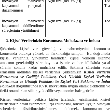
İnovasyon faaliyetleri
Açık rıza (md.9/6 (a))
Te
kapsamında yarışmalar
Te
düzenlenmesi
İnovasyon faaliyetleri
Açık rıza (md.9/6 (a))
Ted
kapsamında ödüllendirme
süreçlerinin yürütülmesi
Kişisel Verilerinizin Korunması, Muhafazası ve İmhası
Şirketimiz, kişisel veri güvenliği ve mahremiyetinin korunması
konusunda oldukça yüksek bir farkındalığa sahiptir. Bu doğrultuda
kişisel verileriniz, Şirketimiz tarafından kişisel verilerin işlenme
amacının gerektirdiği süre boyunca işlenir ve her hâlükârda yasal
sürenin sonuna kadar muhafaza edilir. Saklama süresinin sona
ermesinin ardından kişisel verileriniz Şirketimizin
Kişisel Verileri
Korunması ve Gizliliği Politikası, Özel Nitelikli Kişisel Verilerin
Korunması ve Gizliliği Politikası
ile
Kişisel Veri Saklama ve İmh
Politikası
doğrultusunda KVK mevzuatına uygun olarak elektronik v
fiziki ortamlardan silinir, yok edilir veya anonim hale getirilir.
Kişisel verilerinize, yetkisiz kişiler tarafından erişilmesini, kişisel
verilerinizin hatalı işlenmesini, ifşa edilmesini, hukuka uygun olmayan
sebeplerle değiştirilmesini/silinmesini önlemek, korunmasını ve