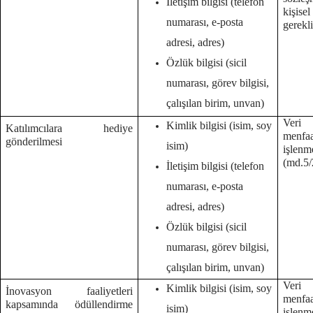
İletişim bilgisi (telefon
kişise
numarası, e-posta
gerekl
adresi, adres)
Özlük bilgisi (sicil
numarası, görev bilgisi,
çalışılan birim, unvan)
Veri 
Kimlik bilgisi (isim, soy
Katılımcılara hediye
menf
gönderilmesi
isim)
işlenm
(md.5/
İletişim bilgisi (telefon
numarası, e-posta
adresi, adres)
Özlük bilgisi (sicil
numarası, görev bilgisi,
çalışılan birim, unvan)
Veri 
Kimlik bilgisi (isim, soy
İnovasyon faaliyetleri
menf
kapsamında ödüllendirme
isim)
işlenm