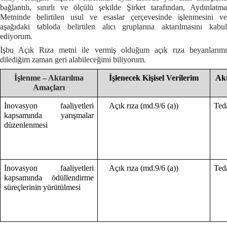
bağlantılı, sınırlı ve ölçülü şekilde Şirket tarafından, Aydınlatma
Metninde belirtilen usul ve esaslar çerçevesinde işlenmesini ve
aşağıdaki tabloda belirtilen alıcı gruplarına aktarılmasını kabul
ediyorum.
İşbu Açık Rıza metni ile vermiş olduğum açık rıza beyanlarımı
dilediğim zaman geri alabileceğimi biliyorum.
İşlenme – Aktarılma
İşlenecek Kişisel Verilerim
Akt
Amaçları
İnovasyon faaliyetleri
Açık rıza (md.9/6 (a))
Ted
kapsamında yarışmalar
düzenlenmesi
İnovasyon faaliyetleri
Açık rıza (md.9/6 (a))
Teda
kapsamında ödüllendirme
süreçlerinin yürütülmesi