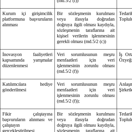
(md.5/2 (f))
Kurum içi girişimcilik
Bir sözleşmenin kurulması
Tedari
platformuna başvuruların
veya ifasıyla doğrudan
Toplulu
alınması
doğruya ilgili olması kaydıyla,
sözleşmenin taraflarına ait
kişisel verilerin işlenmesinin
gerekli olması (md.5/2 (c))
İnovasyon faaliyetleri
Veri sorumlusunun meşru
İş Ort
kapsamında yarışmalar
menfaatleri için veri
Özyeği
düzenlenmesi
işlenmesinin zorunlu olması
(md.5/2 (f))
Katılımcılara hediye
Veri sorumlusunun meşru
Anlaş
gönderilmesi
menfaatleri için veri
Şirketl
işlenmesinin zorunlu olması
(md.5/2 (f));
Fikir çalıştayına
Bir sözleşmenin kurulması
Tedari
başvuruların alınması ve
veya ifasıyla doğrudan
Toplulu
çalıştayın
doğruya ilgili olması kaydıyla,
gerçekleştirilmesi
sözleşmenin taraflarına ait