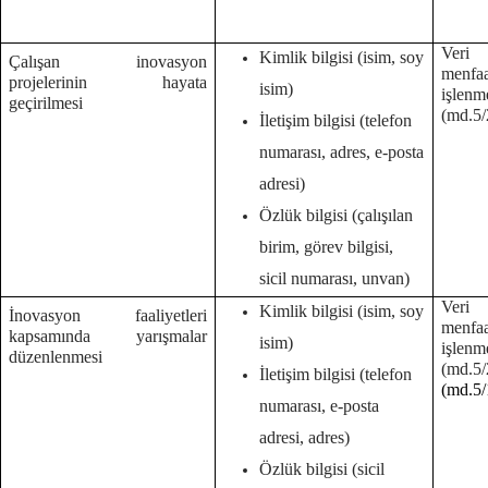
Veri 
Kimlik bilgisi (isim, soy
Çalışan inovasyon
menf
projelerinin hayata
isim)
işlenm
geçirilmesi
(md.5/2
İletişim bilgisi (telefon
numarası, adres, e-posta
adresi)
Özlük bilgisi (çalışılan
birim, görev bilgisi,
sicil numarası, unvan)
Veri 
Kimlik bilgisi (isim, soy
İnovasyon faaliyetleri
menf
kapsamında yarışmalar
isim)
işlenm
düzenlenmesi
(md.
İletişim bilgisi (telefon
(md.5/
numarası, e-posta
adresi, adres)
Özlük bilgisi (sicil