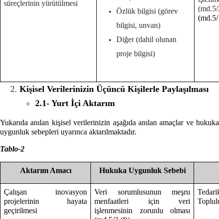
süreçlerinin yürütülmesi
(md.
Özlük bilgisi (görev
(md.5/
bilgisi, unvan)
Diğer (dahil olunan
proje bilgisi)
Kişisel Verilerinizin Üçüncü Kişilerle Paylaşılması
2.1- Yurt İçi Aktarım
Yukarıda anılan kişisel verilerinizin aşağıda anılan amaçlar ve hukuka
uygunluk sebepleri uyarınca aktarılmaktadır.
Tablo-2
Aktarım Amacı
Hukuka Uygunluk Sebebi
Çalışan inovasyon
Veri sorumlusunun meşru
Tedari
projelerinin hayata
menfaatleri için veri
Toplulu
geçirilmesi
işlenmesinin zorunlu olması