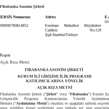
Fibabanka
Anonim Şirketi
ERSİS Numarası:
Adres:
E-
ﬁb
209000780814852
Esentepe Mahallesi Büyükdere
Caddesi No:129
Şişli
İstanbul/Türkiye
Kapat
Açık Rıza Metni
FİBABANKA ANONİM ŞİRKETİ
KURUM İÇİ GİRİŞİMCİLİK PROGRAMI
KATILIMCILARINA YÖNELİK
AÇIK RIZA METNİ
Fibabanka Anonim Şirketi (“
Şirket
” veya “
Fibabanka
”) Kurum İç
Girişimcilik Programı Katılımcılarına Yönelik Aydınlatma
Metnini
(“
Aydınlatma Metni
”) okudum ve aşağıdaki tabloda seçere
onay verdiğim kişisel verilerimin aynı tabloda yer alan amaçlarla