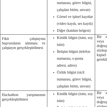
numarası, görev bilgisi,
çalışılan birim, unvan)
Görsel ve işitsel kayıtlar
(video kaydı, ses kaydı)
Diğer (katılım belgesi)
Bir s
Kimlik bilgisi (isim, soy
Fikir çalıştayına
veya
başvuruların alınması ve
isim)
doğruy
çalıştayın gerçekleştirilmesi
sözleş
İletişim bilgisi (telefon
kişise
numarası, e-posta
gerekl
adresi, adres)
Özlük bilgisi (sicil
numarası, görev bilgisi,
çalışılan birim, unvan)
Bir s
Kimlik bilgisi (isim, soy
Hackathon yarışmasının
veya
gerçekleştirilmesi
isim)
doğruy
sözleş