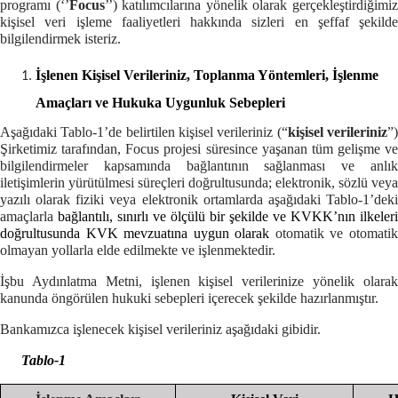
programı (‘’
Focus
’’) katılımcılarına yönelik olarak gerçekleştirdiğimi
kişisel veri işleme faaliyetleri hakkında sizleri en şeffaf şekilde
bilgilendirmek isteriz.
İşlenen Kişisel Verileriniz, Toplanma Yöntemleri, İşlenme
Amaçları ve Hukuka Uygunluk Sebepleri
Aşağıdaki Tablo-1’de belirtilen kişisel verileriniz (“
kişisel verileriniz
”
Şirketimiz tarafından, Focus projesi süresince yaşanan tüm gelişme ve
bilgilendirmeler kapsamında bağlantının sağlanması ve anlık
iletişimlerin yürütülmesi süreçleri doğrultusunda; elektronik, sözlü veya
yazılı olarak fiziki veya elektronik ortamlarda aşağıdaki Tablo-1’deki
amaçlarla
bağlantılı, sınırlı ve ölçülü bir şekilde ve KVKK’nın ilkeleri
doğrultusunda KVK mevzuatına uygun olarak
otomatik ve otomati
olmayan yollarla elde edilmekte ve işlenmektedir.
İşbu Aydınlatma Metni, işlenen kişisel verilerinize yönelik olarak
kanunda öngörülen hukuki sebepleri içerecek şekilde hazırlanmıştır.
Bankamızca işlenecek kişisel verileriniz aşağıdaki gibidir.
Tablo-1