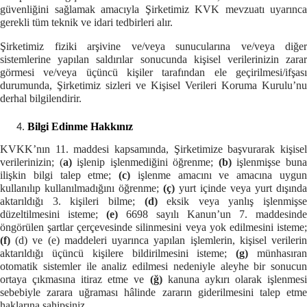
güvenliğini sağlamak amacıyla Şirketimiz KVK mevzuatı uyarınca
gerekli tüm teknik ve idari tedbirleri alır.
Şirketimiz fiziki arşivine ve/veya sunucularına ve/veya diğer
sistemlerine yapılan saldırılar sonucunda kişisel verilerinizin zarar
görmesi ve/veya üçüncü kişiler tarafından ele geçirilmesi/ifşası
durumunda, Şirketimiz sizleri ve Kişisel Verileri Koruma Kurulu’nu
derhal bilgilendirir.
Bilgi Edinme Hakkınız
KVKK’nın 11. maddesi kapsamında, Şirketimize başvurarak kişisel
verilerinizin; (
a)
işlenip işlenmediğini öğrenme;
(b)
işlenmişse bun
ilişkin bilgi talep etme;
(c)
işlenme amacını ve amacına uygu
kullanılıp kullanılmadığını öğrenme;
(ç)
yurt içinde veya yurt dışında
aktarıldığı 3. kişileri bilme;
(d)
eksik veya yanlış işlenmişse
düzeltilmesini isteme;
(e)
6698 sayılı Kanun’un 7. maddesinde
öngörülen şartlar çerçevesinde silinmesini veya yok edilmesini isteme;
(f)
(d) ve (e) maddeleri uyarınca yapılan işlemlerin, kişisel verileri
aktarıldığı üçüncü kişilere bildirilmesini isteme;
(g)
münhasıra
otomatik sistemler ile analiz edilmesi nedeniyle aleyhe bir sonucun
ortaya çıkmasına itiraz etme ve
(ğ)
kanuna aykırı olarak işlenmes
sebebiyle zarara uğraması hâlinde zararın giderilmesini talep etme
haklarına sahip
siniz.