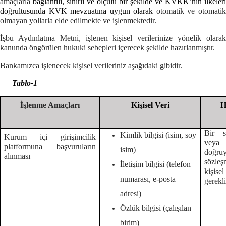
amaçlarla
bağlantılı, sınırlı ve ölçülü bir şekilde ve KVKK’nın ilkeleri
doğrultusunda KVK mevzuatına uygun olarak
otomatik ve otomati
olmayan yollarla elde edilmekte ve işlenmektedir.
İşbu Aydınlatma Metni, işlenen kişisel verilerinize yönelik olarak
kanunda öngörülen hukuki sebepleri içerecek şekilde hazırlanmıştır.
Bankamızca işlenecek kişisel verileriniz aşağıdaki gibidir.
Tablo-1
İşlenme Amaçları
Kişisel Veri
H
Bir s
Kimlik bilgisi (isim, soy
Kurum içi girişimcilik
veya
platformuna başvuruların
isim)
doğruy
alınması
sözleş
İletişim bilgisi (telefon
kişise
numarası, e-posta
gerekl
adresi)
Özlük bilgisi (çalışılan
birim)