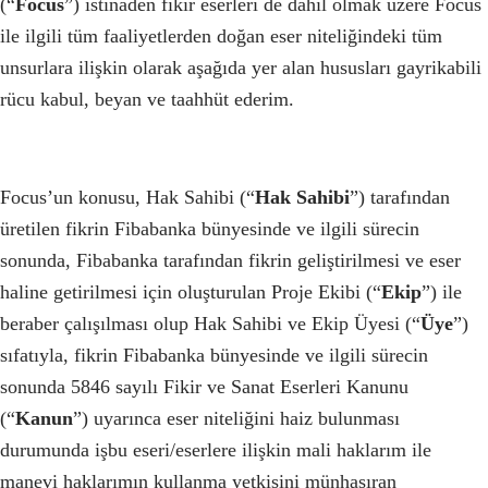
(“
Focus
”) istinaden fikir eserleri de dahil olmak üzere Focus
ile ilgili tüm faaliyetlerden doğan eser niteliğindeki tüm
unsurlara ilişkin olarak aşağıda yer alan hususları gayrikabili
rücu kabul, beyan ve taahhüt ederim.
Focus’un konusu, Hak Sahibi (“
Hak Sahibi
”) tarafından
üretilen fikrin Fibabanka bünyesinde ve ilgili sürecin
sonunda, Fibabanka tarafından fikrin geliştirilmesi ve eser
haline getirilmesi için oluşturulan Proje Ekibi (“
Ekip
”) ile
beraber çalışılması olup Hak Sahibi ve Ekip Üyesi (“
Üye
”)
sıfatıyla, fikrin Fibabanka bünyesinde ve ilgili sürecin
sonunda 5846 sayılı Fikir ve Sanat Eserleri Kanunu
(“
Kanun
”) uyarınca eser niteliğini haiz bulunması
durumunda işbu eseri/eserlere ilişkin mali haklarım ile
manevi haklarımın kullanma yetkisini münhasıran