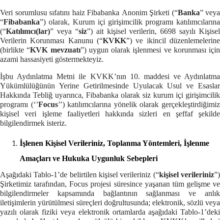
Veri sorumlusu sıfatını haiz Fibabanka
Anonim Şirketi
(“
Banka
” veya
“
Fibabanka
”)
olarak, Kurum içi girişimcilik programı katılımcılarına
(“
Katılımcı(lar)
” veya “
siz
”) ait kişisel verilerin, 6698 sayılı Kişisel
Verilerin Korunması Kanunu (“
KVKK
”) ve ikincil düzenlemelerine
(birlikte “
KVK mevzuatı
”) uygun olarak işlenmesi ve korunması için
azami hassasiyeti göstermekteyiz.
İşbu Aydınlatma Metni ile KVKK’nın 10. maddesi ve Aydınlatma
Yükümlülüğünün Yerine Getirilmesinde Uyulacak Usul ve Esaslar
Hakkında Tebliğ uyarınca, Fibabanka olarak siz kurum içi girişimcilik
programı (‘’
Focus
’’) katılımcılarına yönelik olarak gerçekleştirdiğimi
kişisel veri işleme faaliyetleri hakkında sizleri en şeffaf şekilde
bilgilendirmek isteriz.
İşlenen Kişisel Verileriniz, Toplanma Yöntemleri, İşlenme
Amaçları ve Hukuka Uygunluk Sebepleri
Aşağıdaki Tablo-1’de belirtilen kişisel verileriniz (“
kişisel verileriniz
”
Şirketimiz tarafından, Focus projesi süresince yaşanan tüm gelişme ve
bilgilendirmeler kapsamında bağlantının sağlanması ve anlık
iletişimlerin yürütülmesi süreçleri doğrultusunda; elektronik, sözlü veya
yazılı olarak fiziki veya elektronik ortamlarda aşağıdaki Tablo-1’deki