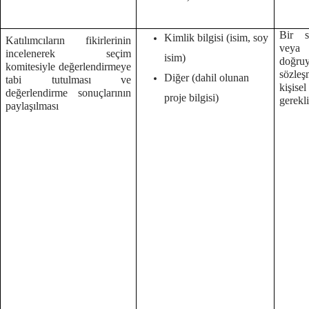
Bir s
Kimlik bilgisi (isim, soy
Katılımcıların fikirlerinin
veya
incelenerek seçim
isim)
doğruy
komitesiyle değerlendirmeye
sözleş
Diğer (dahil olunan
tabi tutulması ve
kişise
değerlendirme sonuçlarının
proje bilgisi)
gerekl
paylaşılması