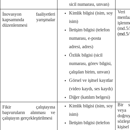
sicil numarası, unvan)
Veri 
Kimlik bilgisi (isim, soy
İnovasyon faaliyetleri
menf
kapsamında yarışmalar
isim)
işlenm
düzenlenmesi
(md.
İletişim bilgisi (telefon
(md.5/
numarası, e-posta
adresi, adres)
Özlük bilgisi (sicil
numarası, görev bilgisi,
çalışılan birim, unvan)
Görsel ve işitsel kayıtlar
(video kaydı, ses kaydı)
Diğer (katılım belgesi)
Bir s
Kimlik bilgisi (isim, soy
Fikir çalıştayına
veya
başvuruların alınması ve
isim)
doğruy
çalıştayın gerçekleştirilmesi
sözleş
İletişim bilgisi (telefon
kişise