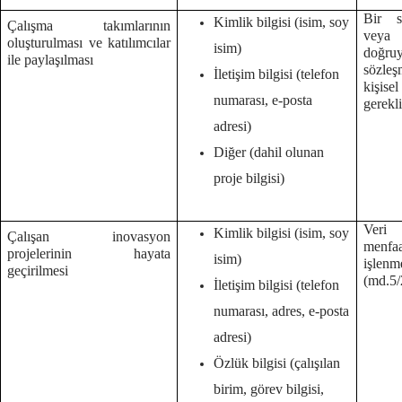
Bir s
Kimlik bilgisi (isim, soy
Çalışma takımlarının
veya
oluşturulması ve katılımcılar
isim)
doğruy
ile paylaşılması
sözleş
İletişim bilgisi (telefon
kişise
numarası, e-posta
gerekl
adresi)
Diğer (dahil olunan
proje bilgisi)
Veri 
Kimlik bilgisi (isim, soy
Çalışan inovasyon
menf
projelerinin hayata
isim)
işlenm
geçirilmesi
(md.5/2
İletişim bilgisi (telefon
numarası, adres, e-posta
adresi)
Özlük bilgisi (çalışılan
birim, görev bilgisi,