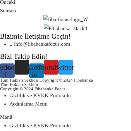
Önceki
Sonraki
Bizimle İletişime Geçin!
info@fibabankafocus.com
Bizi Takip Edin!
ebook-
Instagram
Linkedin-
Youtube
Twitter
f
in
Tüm Hakları Saklıdır Copyright © 2024 Fibabanka
Tüm Hakları Saklıdır
Copyright © 2024 Fibabanka Focus
Gizlilik ve KVKK Protokolü
Aydınlatma Metni
Menü
Gizlilik ve KVKK Protokolü