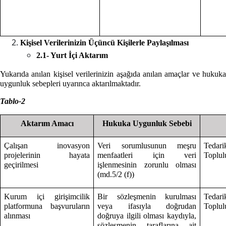
Kişisel Verilerinizin Üçüncü Kişilerle Paylaşılması
2.1- Yurt İçi Aktarım
Yukarıda anılan kişisel verilerinizin aşağıda anılan amaçlar ve hukuka
uygunluk sebepleri uyarınca aktarılmaktadır.
Tablo-2
Aktarım Amacı
Hukuka Uygunluk Sebebi
Çalışan inovasyon
Veri sorumlusunun meşru
Tedari
projelerinin hayata
menfaatleri için veri
Toplulu
geçirilmesi
işlenmesinin zorunlu olması
(md.5/2 (f))
Kurum içi girişimcilik
Bir sözleşmenin kurulması
Tedari
platformuna başvuruların
veya ifasıyla doğrudan
Toplulu
alınması
doğruya ilgili olması kaydıyla,
sözleşmenin taraflarına ait