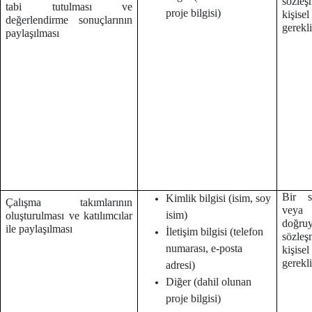
sözleş
tabi tutulması ve
proje bilgisi)
kişise
değerlendirme sonuçlarının
gerekl
paylaşılması
Bir s
Kimlik bilgisi (isim, soy
Çalışma takımlarının
veya
isim)
oluşturulması ve katılımcılar
doğruy
ile paylaşılması
İletişim bilgisi (telefon
sözleş
numarası, e-posta
kişise
gerekl
adresi)
Diğer (dahil olunan
proje bilgisi)