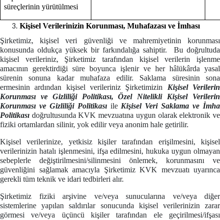
süreçlerinin yürütülmesi
Kişisel Verilerinizin Korunması, Muhafazası ve İmhası
Şirketimiz, kişisel veri güvenliği ve mahremiyetinin korunması
konusunda oldukça yüksek bir farkındalığa sahiptir. Bu doğrultuda
kişisel verileriniz, Şirketimiz tarafından kişisel verilerin işlenme
amacının gerektirdiği süre boyunca işlenir ve her hâlükârda yasal
sürenin sonuna kadar muhafaza edilir. Saklama süresinin sona
ermesinin ardından kişisel verileriniz Şirketimizin
Kişisel Verileri
Korunması ve Gizliliği Politikası, Özel Nitelikli Kişisel Verilerin
Korunması ve Gizliliği Politikası
ile
Kişisel Veri Saklama ve İmh
Politikası
doğrultusunda KVK mevzuatına uygun olarak elektronik v
fiziki ortamlardan silinir, yok edilir veya anonim hale getirilir.
Kişisel verilerinize, yetkisiz kişiler tarafından erişilmesini, kişisel
verilerinizin hatalı işlenmesini, ifşa edilmesini, hukuka uygun olmayan
sebeplerle değiştirilmesini/silinmesini önlemek, korunmasını ve
güvenliğini sağlamak amacıyla Şirketimiz KVK mevzuatı uyarınca
gerekli tüm teknik ve idari tedbirleri alır.
Şirketimiz fiziki arşivine ve/veya sunucularına ve/veya diğer
sistemlerine yapılan saldırılar sonucunda kişisel verilerinizin zarar
görmesi ve/veya üçüncü kişiler tarafından ele geçirilmesi/ifşası