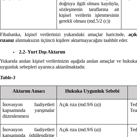
doğruya ilgili olması kaydıyla,
sözleşmenin taraflarına ait
kişisel verilerin işlenmesinin
gerekli olması (md.5/2 (c))
Fibabanka, kişisel verilerinizi yukarıdaki amaçlar haricinde,
açık
rızanız
alınmaksızın üçüncü kişilere aktarmayacağını taahhüt eder.
2.2- Yurt Dışı Aktarım
Yukarıda anılan kişisel verilerinizin aşağıda anılan amaçlar ve hukuka
uygunluk sebepleri uyarınca aktarılmaktadır.
Tablo-3
Aktarım Amacı
Hukuka Uygunluk Sebebi
İnovasyon faaliyetleri
Açık rıza (md.9/6 (a))
Te
kapsamında yarışmalar
Te
düzenlenmesi
İnovasyon faaliyetleri
Açık rıza (md.9/6 (a))
Ted
kapsamında ödüllendirme