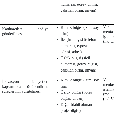
numarası, görev bilgisi,
çalışılan birim, unvan)
Veri 
Kimlik bilgisi (isim, soy
Katılımcılara hediye
menf
isim)
gönderilmesi
işlenm
İletişim bilgisi (telefon
(md.5/
numarası, e-posta
adresi, adres)
Özlük bilgisi (sicil
numarası, görev bilgisi,
çalışılan birim, unvan)
Veri 
Kimlik bilgisi (isim, soy
İnovasyon faaliyetleri
menf
isim)
kapsamında ödüllendirme
işlenm
süreçlerinin yürütülmesi
Özlük bilgisi (görev
(md.
bilgisi, unvan)
(md.5/
Diğer (dahil olunan
proje bilgisi)