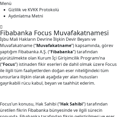
Menü
Gizlilik ve KVKK Protokolü
Aydınlatma Metni
Fibabanka Focus Muvafakatnamesi
İşbu Mali Hakların Devrine İlişkin Devir Beyanı ve
Muvafakatname (“
Muvafakatname
”) kapsamında, görev
yaptığım Fibabanka A.Ş. (“
Fibabanka
”) tarafından
yürütülmekte olan Kurum İçi Girişimcilik Programı’na
(“
Focus
”) istinaden fikir eserleri de dahil olmak üzere Focus
ile ilgili tüm faaliyetlerden doğan eser niteliğindeki tüm
unsurlara ilişkin olarak aşağıda yer alan hususları
gayrikabili rücu kabul, beyan ve taahhüt ederim.
Focus’un konusu, Hak Sahibi (“
Hak Sahibi
”) tarafından
üretilen fikrin Fibabanka bünyesinde ve ilgili sürecin
sonunda, Fibabanka tarafından fikrin geliştirilmesi ve eser