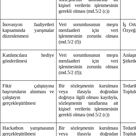
kişisel verilerin işlenmesinin
gerekli olması (md.5/2 (c))
İnovasyon faaliyetleri
Veri sorumlusunun meşru
İş Ort
kapsamında yarışmalar
menfaatleri için veri
Özyeği
düzenlenmesi
işlenmesinin zorunlu olması
(md.5/2 (f))
Katılımcılara hediye
Veri sorumlusunun meşru
Anlaş
gönderilmesi
menfaatleri için veri
Şirketl
işlenmesinin zorunlu olması
(md.5/2 (f));
Fikir çalıştayına
Bir sözleşmenin kurulması
Tedari
başvuruların alınması ve
veya ifasıyla doğrudan
Toplulu
çalıştayın
doğruya ilgili olması kaydıyla,
gerçekleştirilmesi
sözleşmenin taraflarına ait
kişisel verilerin işlenmesinin
gerekli olması (md.5/2 (c))
Hackathon yarışmasının
Bir sözleşmenin kurulması
Tedari
gerçekleştirilmesi
veya ifasıyla doğrudan
Toplulu