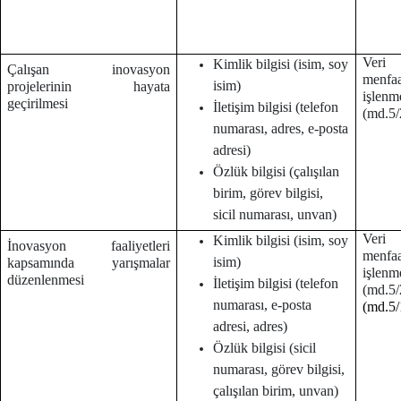
Veri 
Kimlik bilgisi (isim, soy
Çalışan inovasyon
menf
isim)
projelerinin hayata
işlenm
geçirilmesi
İletişim bilgisi (telefon
(md.5/2
numarası, adres, e-posta
adresi)
Özlük bilgisi (çalışılan
birim, görev bilgisi,
sicil numarası, unvan)
Veri 
Kimlik bilgisi (isim, soy
İnovasyon faaliyetleri
menf
isim)
kapsamında yarışmalar
işlenm
düzenlenmesi
İletişim bilgisi (telefon
(md.
numarası, e-posta
(md.5/
adresi, adres)
Özlük bilgisi (sicil
numarası, görev bilgisi,
çalışılan birim, unvan)