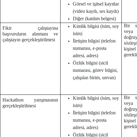
Görsel ve işitsel kayıtlar
(video kaydı, ses kaydı)
Diğer (katılım belgesi)
Bir s
Kimlik bilgisi (isim, soy
Fikir çalıştayına
veya
isim)
başvuruların alınması ve
doğruy
çalıştayın gerçekleştirilmesi
İletişim bilgisi (telefon
sözleş
numarası, e-posta
kişise
gerekl
adresi, adres)
Özlük bilgisi (sicil
numarası, görev bilgisi,
çalışılan birim, unvan)
Bir s
Kimlik bilgisi (isim, soy
Hackathon yarışmasının
veya
isim)
gerçekleştirilmesi
doğruy
İletişim bilgisi (telefon
sözleş
numarası, e-posta
kişise
gerekl
adresi, adres)
Özlük bilgisi (sicil