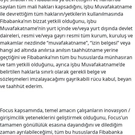
sayılan tüm mali hakları kapsadığını, işbu Muvafakatname
ile devrettiğim tüm hakların/yetkilerin kullanılmasında
Fibabanka’nın bizzat yetkili olduğunu, işbu
Muvafakatname’nin yurt içinde ve/veya yurt dışında devlet
daireleri, resmi ve/veya gayrı resmi tüm kurum, kuruluş ve
makamlar nezdinde “muvafakatname”, “izin belgesi” veya
hangi ad altında anılırsa anılsın taahhütname yerine
geçtiğini ve Fibabanka’nın tüm bu hususlarda münhasıran
ve tam yetkili olduğunu, ayrıca işbu Muvafakatname’de
belirtilen haklarla sınırlı olarak gerekli belge ve
sözleşmeleri imzalayacağımı gayrikabili rücu kabul, beyan
ve taahhüt ederim.
Focus kapsamında, temel amacın çalışanların inovasyon /
girişimcilik yeteneklerini geliştirmek olduğunu, Focus’un
tamamen gönüllülük esasına dayandığını ve dilediğim
zaman ayrılabileceğimi, tüm bu hususlarda Fibabanka