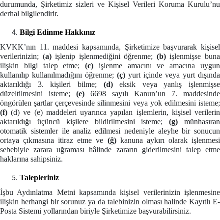
durumunda, Şirketimiz sizleri ve Kişisel Verileri Koruma Kurulu’nu
derhal bilgilendirir.
Bilgi Edinme Hakkınız
KVKK’nın 11. maddesi kapsamında, Şirketimize başvurarak kişisel
verilerinizin; (
a)
işlenip işlenmediğini öğrenme;
(b)
işlenmişse bun
ilişkin bilgi talep etme;
(c)
işlenme amacını ve amacına uygu
kullanılıp kullanılmadığını öğrenme;
(ç)
yurt içinde veya yurt dışında
aktarıldığı 3. kişileri bilme;
(d)
eksik veya yanlış işlenmişse
düzeltilmesini isteme;
(e)
6698 sayılı Kanun’un 7. maddesinde
öngörülen şartlar çerçevesinde silinmesini veya yok edilmesini isteme;
(f)
(d) ve (e) maddeleri uyarınca yapılan işlemlerin, kişisel verileri
aktarıldığı üçüncü kişilere bildirilmesini isteme;
(g)
münhasıra
otomatik sistemler ile analiz edilmesi nedeniyle aleyhe bir sonucun
ortaya çıkmasına itiraz etme ve
(ğ)
kanuna aykırı olarak işlenmes
sebebiyle zarara uğraması hâlinde zararın giderilmesini talep etme
haklarına sahip
siniz.
Talepleriniz
İşbu Aydınlatma Metni kapsamında kişisel verilerinizin işlenmesine
ilişkin herhangi bir sorunuz ya da talebinizin olması halinde Kayıtlı E-
Posta Sistemi yollarından biriyle Şirketimize başvurabilirsiniz.