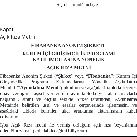
Şişli
İstanbul/Türkiye
Kapat
Açık Rıza Metni
FİBABANKA ANONİM ŞİRKETİ
KURUM İÇİ GİRİŞİMCİLİK PROGRAMI
KATILIMCILARINA YÖNELİK
AÇIK RIZA METNİ
Fibabanka Anonim Şirketi (“
Şirket
” veya “
Fibabanka
”) Kurum İç
Girişimcilik Programı Katılımcılarına Yönelik Aydınlatma
Metnini
(“
Aydınlatma Metni
”) okudum ve aşağıdaki tabloda seçere
onay verdiğim kişisel verilerimin aynı tabloda yer alan amaçlarla
bağlantılı, sınırlı ve ölçülü şekilde Şirket tarafından, Aydınlatma
Metninde belirtilen usul ve esaslar çerçevesinde işlenmesini ve
aşağıdaki tabloda belirtilen alıcı gruplarına aktarılmasını kabul
ediyorum.
İşbu Açık Rıza metni ile vermiş olduğum açık rıza beyanlarımı
dilediğim zaman geri alabileceğimi biliyorum.