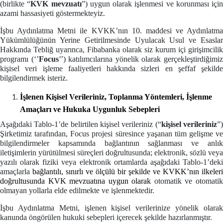
(birlikte “
KVK mevzuatı
”) uygun olarak işlenmesi ve korunması için
azami hassasiyeti göstermekteyiz.
İşbu Aydınlatma Metni ile KVKK’nın 10. maddesi ve Aydınlatma
Yükümlülüğünün Yerine Getirilmesinde Uyulacak Usul ve Esaslar
Hakkında Tebliğ uyarınca, Fibabanka olarak siz kurum içi girişimcilik
programı (‘’
Focus
’’) katılımcılarına yönelik olarak gerçekleştirdiğimi
kişisel veri işleme faaliyetleri hakkında sizleri en şeffaf şekilde
bilgilendirmek isteriz.
İşlenen Kişisel Verileriniz, Toplanma Yöntemleri, İşlenme
Amaçları ve Hukuka Uygunluk Sebepleri
Aşağıdaki Tablo-1’de belirtilen kişisel verileriniz (“
kişisel verileriniz
”
Şirketimiz tarafından, Focus projesi süresince yaşanan tüm gelişme ve
bilgilendirmeler kapsamında bağlantının sağlanması ve anlık
iletişimlerin yürütülmesi süreçleri doğrultusunda; elektronik, sözlü veya
yazılı olarak fiziki veya elektronik ortamlarda aşağıdaki Tablo-1’deki
amaçlarla
bağlantılı, sınırlı ve ölçülü bir şekilde ve KVKK’nın ilkeleri
doğrultusunda KVK mevzuatına uygun olarak
otomatik ve otomati
olmayan yollarla elde edilmekte ve işlenmektedir.
İşbu Aydınlatma Metni, işlenen kişisel verilerinize yönelik olarak
kanunda öngörülen hukuki sebepleri içerecek şekilde hazırlanmıştır.