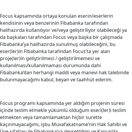
Focus kapsamında ortaya konulan eserin/eserlerin
kendisinin veya benzerinin Fibabanka tarafından
halihazırda kullanılıyor ve/veya geliştiriliyor olabileceği ya
da başkaları tarafından Focus veya başka bir çalışmada
Fibabanka’ya halihazırda sunulmuş olabileceğini, bu
eser(ler)in Fibabanka tarafından Focus’ta yer alan
proje(ler)in geliştirilmesi / geliştirilmemesi ve
kullanılması/kullanılmaması durumunda dahi
Fibabanka’dan herhangi maddi veya manevi hak talebinde
bulunmayacağımı kabul, beyan ve taahhüt ederim.
Focus programı kapsamında yer aldığım projenin süresi
içinde teslim etmekle yükümlü olduğum eseri(ler)i teslim
etmekten veya tamamlamaktan hiçbir surette
kaçınmayacağımı, işbu Muvafakatname’nin Hak Sahibi ve
Üye sıfatları ile Fibabanka’ya devrettiğim ve Kanun’da