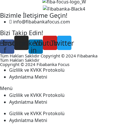
Bizimle İletişime Geçin!
info@fibabankafocus.com
Bizi Takip Edin!
ebook-
Instagram
Linkedin-
Youtube
Twitter
f
in
Tüm Hakları Saklıdır Copyright © 2024 Fibabanka
Tüm Hakları Saklıdır
Copyright © 2024 Fibabanka Focus
Gizlilik ve KVKK Protokolü
Aydınlatma Metni
Menü
Gizlilik ve KVKK Protokolü
Aydınlatma Metni
Gizlilik ve KVKK Protokolü
Aydınlatma Metni