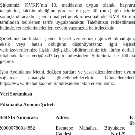
Şirketimiz, KVKK’nın 13. maddesine uygun olarak, başvuru
taleplerini, talebin niteliğine göre ve en geç 30 (otuz) gün içinde
sonuçlandıracaktır. İşlemin maliyet gerektirmesi halinde, KVK Kurulu
tarafından belirlenen tarife uygulanacaktır. Talebinizin reddedilmesi
halinde, ret nedeni/nedenleri cevabı yazımızda belirtilecektir.
Şirketimiz tarafından işlenen kişisel verilerinizin güncel olmadığını,
eksik veya hatalı olduğunu düşünüyorsanız ilgili kişisel
verinize/verilerinize ilişkin değişiklik bildirimleriniz için lütfen derhal
ﬁbabanka.kisiselveri@hs03.kep.tr
adresinden Şirketimiz ile irtibata
geçiniz.
İşbu Aydınlatma Metni, değişen şartlara ve yasal düzenlemelere uyum
sağlamak amacıyla güncellenebilecektir. Güncellemeleri
https://www.fibabanka.com.tr/
adresinden takip edebilirsiniz.
Veri Sorumlusu
Fibabanka
Anonim Şirketi
ERSİS Numarası:
Adres:
E-
ﬁb
209000780814852
Esentepe Mahallesi Büyükdere
Caddesi No:129