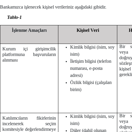
Bankamızca işlenecek kişisel verileriniz aşağıdaki gibidir.
Tablo-1
İşlenme Amaçları
Kişisel Veri
H
Bir s
Kimlik bilgisi (isim, soy
Kurum içi girişimcilik
veya
isim)
platformuna başvuruların
doğruy
alınması
İletişim bilgisi (telefon
sözleş
numarası, e-posta
kişise
gerekl
adresi)
Özlük bilgisi (çalışılan
birim)
Bir s
Kimlik bilgisi (isim, soy
Katılımcıların fikirlerinin
veya
isim)
incelenerek seçim
doğruy
komitesiyle değerlendirmeye
Diğer (dahil olunan