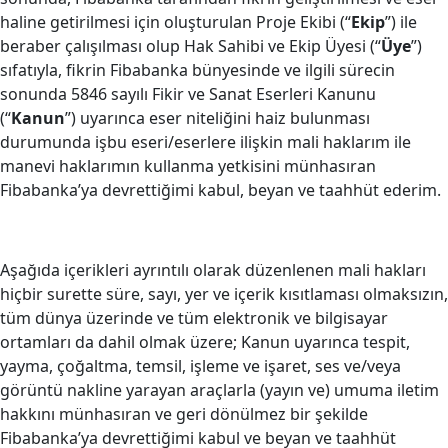
haline getirilmesi için oluşturulan Proje Ekibi (“
Ekip
”) ile
beraber çalışılması olup Hak Sahibi ve Ekip Üyesi (“
Üye
”)
sıfatıyla, fikrin Fibabanka bünyesinde ve ilgili sürecin
sonunda 5846 sayılı Fikir ve Sanat Eserleri Kanunu
(“
Kanun
”) uyarınca eser niteliğini haiz bulunması
durumunda işbu eseri/eserlere ilişkin mali haklarım ile
manevi haklarımın kullanma yetkisini münhasıran
Fibabanka’ya devrettiğimi kabul, beyan ve taahhüt ederim.
Aşağıda içerikleri ayrıntılı olarak düzenlenen mali hakları
hiçbir surette süre, sayı, yer ve içerik kısıtlaması olmaksızın,
tüm dünya üzerinde ve tüm elektronik ve bilgisayar
ortamları da dahil olmak üzere; Kanun uyarınca tespit,
yayma, çoğaltma, temsil, işleme ve işaret, ses ve/veya
görüntü nakline yarayan araçlarla (yayın ve) umuma iletim
hakkını münhasıran ve geri dönülmez bir şekilde
Fibabanka’ya devrettiğimi kabul ve beyan ve taahhüt