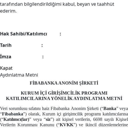
tarafından bilgilendirildiğimi kabul, beyan ve taahhüt
ederim.
Hak Sahibi/Katılımcı :
Tarih :
İmza :
Kapat
Aydınlatma Metni
FİBABANKA
ANONİM ŞİRKETİ
KURUM İÇİ GİRİŞİMCİLİK PROGRAMI
KATILIMCILARINA
YÖNELİK AYDINLATMA METNİ
Veri sorumlusu sıfatını haiz Fibabanka
Anonim Şirketi
(“
Banka
” veya
“
Fibabanka
”)
olarak, Kurum içi girişimcilik programı katılımcılarına
(“
Katılımcı(lar)
” veya “
siz
”) ait kişisel verilerin, 6698 sayılı Kişisel
Verilerin Korunması Kanunu (“
KVKK
”) ve ikincil düzenlemelerine