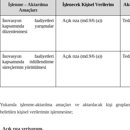
İşlenme – Aktarılma
İşlenecek Kişisel Verilerim
Akt
Amaçları
İnovasyon faaliyetleri
Açık rıza (md.9/6 (a))
Ted
kapsamında yarışmalar
düzenlenmesi
İnovasyon faaliyetleri
Açık rıza (md.9/6 (a))
Teda
kapsamında ödüllendirme
süreçlerinin yürütülmesi
Yukarıda işlenme-aktarılma amaçları ve aktarılacak kişi grupları
belirtilen kişisel verilerimin işlenmesine;
Açık rıza veriyorum.