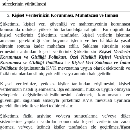
süreçlerinin yürütülmesi
Kişisel Verilerinizin Korunması, Muhafazası ve İmhası
Şirketimiz, kişisel veri güvenliği ve mahremiyetinin korunması
konusunda oldukça yüksek bir farkındalığa sahiptir. Bu doğrultuda
kişisel verileriniz, Şirketimiz tarafından kişisel verilerin işlenme
amacının gerektirdiği süre boyunca işlenir ve her hâlükârda yasal
sürenin sonuna kadar muhafaza edilir. Saklama süresinin sona
ermesinin ardından kişisel verileriniz Şirketimizin
Kişisel Verileri
Korunması ve Gizliliği Politikası, Özel Nitelikli Kişisel Verilerin
Korunması ve Gizliliği Politikası
ile
Kişisel Veri Saklama ve İmh
Politikası
doğrultusunda KVK mevzuatına uygun olarak elektronik v
fiziki ortamlardan silinir, yok edilir veya anonim hale getirilir.
Kişisel verilerinize, yetkisiz kişiler tarafından erişilmesini, kişisel
verilerinizin hatalı işlenmesini, ifşa edilmesini, hukuka uygun olmayan
sebeplerle değiştirilmesini/silinmesini önlemek, korunmasını ve
güvenliğini sağlamak amacıyla Şirketimiz KVK mevzuatı uyarınca
gerekli tüm teknik ve idari tedbirleri alır.
Şirketimiz fiziki arşivine ve/veya sunucularına ve/veya diğer
sistemlerine yapılan saldırılar sonucunda kişisel verilerinizin zarar
görmesi ve/veya üçüncü kişiler tarafından ele geçirilmesi/ifşası