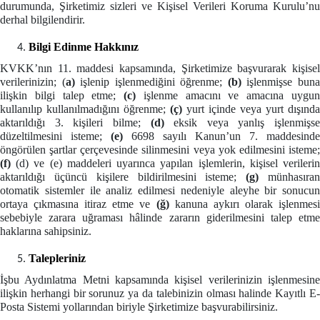
durumunda, Şirketimiz sizleri ve Kişisel Verileri Koruma Kurulu’nu
derhal bilgilendirir.
Bilgi Edinme Hakkınız
KVKK’nın 11. maddesi kapsamında, Şirketimize başvurarak kişisel
verilerinizin; (
a)
işlenip işlenmediğini öğrenme;
(b)
işlenmişse bun
ilişkin bilgi talep etme;
(c)
işlenme amacını ve amacına uygu
kullanılıp kullanılmadığını öğrenme;
(ç)
yurt içinde veya yurt dışında
aktarıldığı 3. kişileri bilme;
(d)
eksik veya yanlış işlenmişse
düzeltilmesini isteme;
(e)
6698 sayılı Kanun’un 7. maddesinde
öngörülen şartlar çerçevesinde silinmesini veya yok edilmesini isteme;
(f)
(d) ve (e) maddeleri uyarınca yapılan işlemlerin, kişisel verileri
aktarıldığı üçüncü kişilere bildirilmesini isteme;
(g)
münhasıra
otomatik sistemler ile analiz edilmesi nedeniyle aleyhe bir sonucun
ortaya çıkmasına itiraz etme ve
(ğ)
kanuna aykırı olarak işlenmes
sebebiyle zarara uğraması hâlinde zararın giderilmesini talep etme
haklarına sahip
siniz.
Talepleriniz
İşbu Aydınlatma Metni kapsamında kişisel verilerinizin işlenmesine
ilişkin herhangi bir sorunuz ya da talebinizin olması halinde Kayıtlı E-
Posta Sistemi yollarından biriyle Şirketimize başvurabilirsiniz.