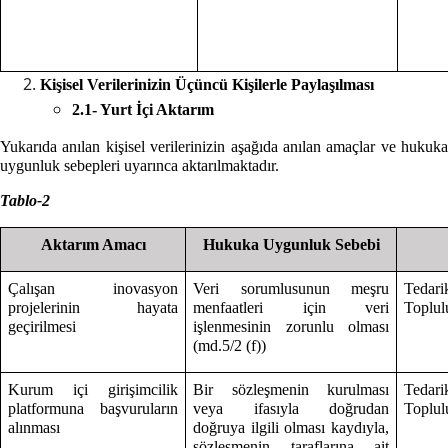
Kişisel Verilerinizin Üçüncü Kişilerle Paylaşılması
2.1- Yurt İçi Aktarım
Yukarıda anılan kişisel verilerinizin aşağıda anılan amaçlar ve hukuka
uygunluk sebepleri uyarınca aktarılmaktadır.
Tablo-2
Aktarım Amacı
Hukuka Uygunluk Sebebi
Çalışan inovasyon
Veri sorumlusunun meşru
Tedari
projelerinin hayata
menfaatleri için veri
Toplulu
geçirilmesi
işlenmesinin zorunlu olması
(md.5/2 (f))
Kurum içi girişimcilik
Bir sözleşmenin kurulması
Tedari
platformuna başvuruların
veya ifasıyla doğrudan
Toplulu
alınması
doğruya ilgili olması kaydıyla,
sözleşmenin taraflarına ait