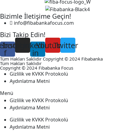
Bizimle İletişime Geçin!
info@fibabankafocus.com
Bizi Takip Edin!
ebook-
Instagram
Linkedin-
Youtube
Twitter
f
in
Tüm Hakları Saklıdır Copyright © 2024 Fibabanka
Tüm Hakları Saklıdır
Copyright © 2024 Fibabanka Focus
Gizlilik ve KVKK Protokolü
Aydınlatma Metni
Menü
Gizlilik ve KVKK Protokolü
Aydınlatma Metni
Gizlilik ve KVKK Protokolü
Aydınlatma Metni