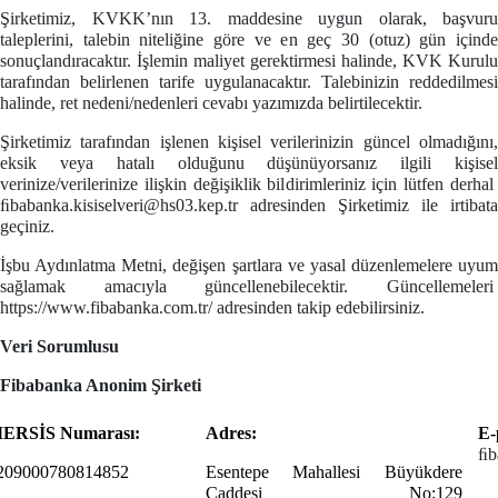
Şirketimiz, KVKK’nın 13. maddesine uygun olarak, başvuru
taleplerini, talebin niteliğine göre ve en geç 30 (otuz) gün içinde
sonuçlandıracaktır. İşlemin maliyet gerektirmesi halinde, KVK Kurulu
tarafından belirlenen tarife uygulanacaktır. Talebinizin reddedilmesi
halinde, ret nedeni/nedenleri cevabı yazımızda belirtilecektir.
Şirketimiz tarafından işlenen kişisel verilerinizin güncel olmadığını,
eksik veya hatalı olduğunu düşünüyorsanız ilgili kişisel
verinize/verilerinize ilişkin değişiklik bildirimleriniz için lütfen derhal
ﬁbabanka.kisiselveri@hs03.kep.tr
adresinden Şirketimiz ile irtibata
geçiniz.
İşbu Aydınlatma Metni, değişen şartlara ve yasal düzenlemelere uyum
sağlamak amacıyla güncellenebilecektir. Güncellemeleri
https://www.fibabanka.com.tr/
adresinden takip edebilirsiniz.
Veri Sorumlusu
Fibabanka
Anonim Şirketi
ERSİS Numarası:
Adres:
E-
ﬁb
209000780814852
Esentepe Mahallesi Büyükdere
Caddesi No:129