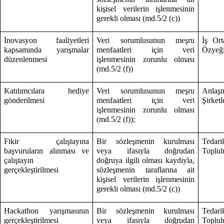
kişisel verilerin işlenmesinin
gerekli olması (md.5/2 (c))
İnovasyon faaliyetleri
Veri sorumlusunun meşru
İş Ort
kapsamında yarışmalar
menfaatleri için veri
Özyeği
düzenlenmesi
işlenmesinin zorunlu olması
(md.5/2 (f))
Katılımcılara hediye
Veri sorumlusunun meşru
Anlaş
gönderilmesi
menfaatleri için veri
Şirketl
işlenmesinin zorunlu olması
(md.5/2 (f));
Fikir çalıştayına
Bir sözleşmenin kurulması
Tedari
başvuruların alınması ve
veya ifasıyla doğrudan
Toplulu
çalıştayın
doğruya ilgili olması kaydıyla,
gerçekleştirilmesi
sözleşmenin taraflarına ait
kişisel verilerin işlenmesinin
gerekli olması (md.5/2 (c))
Hackathon yarışmasının
Bir sözleşmenin kurulması
Tedari
gerçekleştirilmesi
veya ifasıyla doğrudan
Toplulu