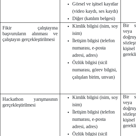
Görsel ve işitsel kayıtlar
(video kaydı, ses kaydı)
Diğer (katılım belgesi)
Bir s
Kimlik bilgisi (isim, soy
Fikir çalıştayına
veya
isim)
başvuruların alınması ve
doğruy
çalıştayın gerçekleştirilmesi
İletişim bilgisi (telefon
sözleş
numarası, e-posta
kişise
gerekl
adresi, adres)
Özlük bilgisi (sicil
numarası, görev bilgisi,
çalışılan birim, unvan)
Bir s
Kimlik bilgisi (isim, soy
Hackathon yarışmasının
veya
isim)
gerçekleştirilmesi
doğruy
İletişim bilgisi (telefon
sözleş
numarası, e-posta
kişise
gerekl
adresi, adres)
Özlük bilgisi (sicil