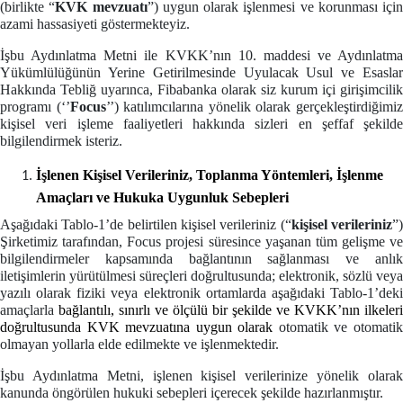
(birlikte “
KVK mevzuatı
”) uygun olarak işlenmesi ve korunması için
azami hassasiyeti göstermekteyiz.
İşbu Aydınlatma Metni ile KVKK’nın 10. maddesi ve Aydınlatma
Yükümlülüğünün Yerine Getirilmesinde Uyulacak Usul ve Esaslar
Hakkında Tebliğ uyarınca, Fibabanka olarak siz kurum içi girişimcilik
programı (‘’
Focus
’’) katılımcılarına yönelik olarak gerçekleştirdiğimi
kişisel veri işleme faaliyetleri hakkında sizleri en şeffaf şekilde
bilgilendirmek isteriz.
İşlenen Kişisel Verileriniz, Toplanma Yöntemleri, İşlenme
Amaçları ve Hukuka Uygunluk Sebepleri
Aşağıdaki Tablo-1’de belirtilen kişisel verileriniz (“
kişisel verileriniz
”
Şirketimiz tarafından, Focus projesi süresince yaşanan tüm gelişme ve
bilgilendirmeler kapsamında bağlantının sağlanması ve anlık
iletişimlerin yürütülmesi süreçleri doğrultusunda; elektronik, sözlü veya
yazılı olarak fiziki veya elektronik ortamlarda aşağıdaki Tablo-1’deki
amaçlarla
bağlantılı, sınırlı ve ölçülü bir şekilde ve KVKK’nın ilkeleri
doğrultusunda KVK mevzuatına uygun olarak
otomatik ve otomati
olmayan yollarla elde edilmekte ve işlenmektedir.
İşbu Aydınlatma Metni, işlenen kişisel verilerinize yönelik olarak
kanunda öngörülen hukuki sebepleri içerecek şekilde hazırlanmıştır.