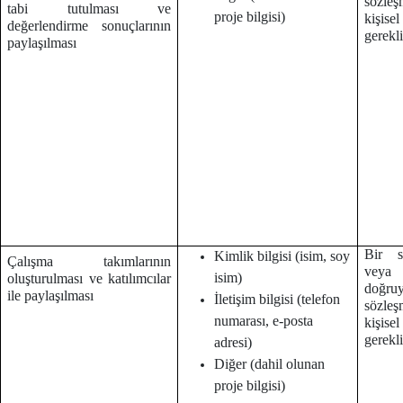
sözleş
tabi tutulması ve
proje bilgisi)
kişise
değerlendirme sonuçlarının
gerekl
paylaşılması
Bir s
Kimlik bilgisi (isim, soy
Çalışma takımlarının
veya
isim)
oluşturulması ve katılımcılar
doğruy
ile paylaşılması
İletişim bilgisi (telefon
sözleş
numarası, e-posta
kişise
gerekl
adresi)
Diğer (dahil olunan
proje bilgisi)