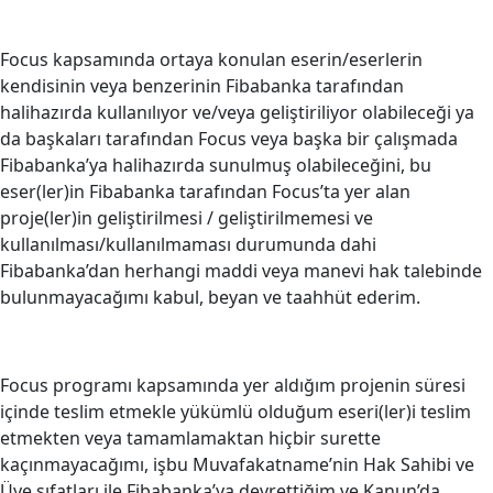
Focus kapsamında ortaya konulan eserin/eserlerin
kendisinin veya benzerinin Fibabanka tarafından
halihazırda kullanılıyor ve/veya geliştiriliyor olabileceği ya
da başkaları tarafından Focus veya başka bir çalışmada
Fibabanka’ya halihazırda sunulmuş olabileceğini, bu
eser(ler)in Fibabanka tarafından Focus’ta yer alan
proje(ler)in geliştirilmesi / geliştirilmemesi ve
kullanılması/kullanılmaması durumunda dahi
Fibabanka’dan herhangi maddi veya manevi hak talebinde
bulunmayacağımı kabul, beyan ve taahhüt ederim.
Focus programı kapsamında yer aldığım projenin süresi
içinde teslim etmekle yükümlü olduğum eseri(ler)i teslim
etmekten veya tamamlamaktan hiçbir surette
kaçınmayacağımı, işbu Muvafakatname’nin Hak Sahibi ve
Üye sıfatları ile Fibabanka’ya devrettiğim ve Kanun’da