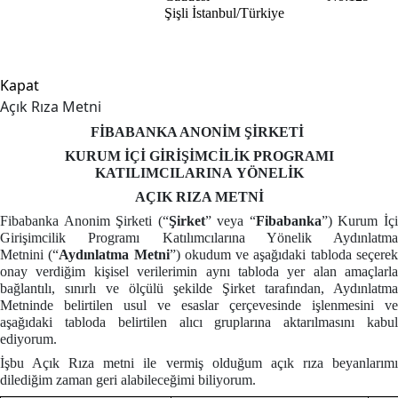
Şişli
İstanbul/Türkiye
Kapat
Açık Rıza Metni
FİBABANKA ANONİM ŞİRKETİ
KURUM İÇİ GİRİŞİMCİLİK PROGRAMI
KATILIMCILARINA YÖNELİK
AÇIK RIZA METNİ
Fibabanka Anonim Şirketi (“
Şirket
” veya “
Fibabanka
”) Kurum İç
Girişimcilik Programı Katılımcılarına Yönelik Aydınlatma
Metnini
(“
Aydınlatma Metni
”) okudum ve aşağıdaki tabloda seçere
onay verdiğim kişisel verilerimin aynı tabloda yer alan amaçlarla
bağlantılı, sınırlı ve ölçülü şekilde Şirket tarafından, Aydınlatma
Metninde belirtilen usul ve esaslar çerçevesinde işlenmesini ve
aşağıdaki tabloda belirtilen alıcı gruplarına aktarılmasını kabul
ediyorum.
İşbu Açık Rıza metni ile vermiş olduğum açık rıza beyanlarımı
dilediğim zaman geri alabileceğimi biliyorum.