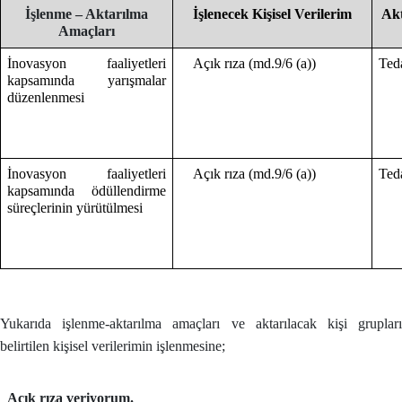
İşlenme – Aktarılma
İşlenecek Kişisel Verilerim
Akt
Amaçları
İnovasyon faaliyetleri
Açık rıza (md.9/6 (a))
Ted
kapsamında yarışmalar
düzenlenmesi
İnovasyon faaliyetleri
Açık rıza (md.9/6 (a))
Teda
kapsamında ödüllendirme
süreçlerinin yürütülmesi
Yukarıda işlenme-aktarılma amaçları ve aktarılacak kişi grupları
belirtilen kişisel verilerimin işlenmesine;
Açık rıza veriyorum.