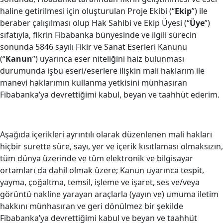
haline getirilmesi için oluşturulan Proje Ekibi (“
Ekip
”) ile
beraber çalışılması olup Hak Sahibi ve Ekip Üyesi (“
Üye
”)
sıfatıyla, fikrin Fibabanka bünyesinde ve ilgili sürecin
sonunda 5846 sayılı Fikir ve Sanat Eserleri Kanunu
(“
Kanun
”) uyarınca eser niteliğini haiz bulunması
durumunda işbu eseri/eserlere ilişkin mali haklarım ile
manevi haklarımın kullanma yetkisini münhasıran
Fibabanka’ya devrettiğimi kabul, beyan ve taahhüt ederim.
Aşağıda içerikleri ayrıntılı olarak düzenlenen mali hakları
hiçbir surette süre, sayı, yer ve içerik kısıtlaması olmaksızın,
tüm dünya üzerinde ve tüm elektronik ve bilgisayar
ortamları da dahil olmak üzere; Kanun uyarınca tespit,
yayma, çoğaltma, temsil, işleme ve işaret, ses ve/veya
görüntü nakline yarayan araçlarla (yayın ve) umuma iletim
hakkını münhasıran ve geri dönülmez bir şekilde
Fibabanka’ya devrettiğimi kabul ve beyan ve taahhüt