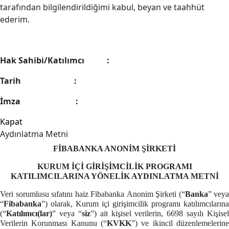
tarafından bilgilendirildiğimi kabul, beyan ve taahhüt
ederim.
Hak Sahibi/Katılımcı :
Tarih :
İmza :
Kapat
Aydınlatma Metni
FİBABANKA
ANONİM ŞİRKETİ
KURUM İÇİ GİRİŞİMCİLİK PROGRAMI
KATILIMCILARINA
YÖNELİK AYDINLATMA METNİ
Veri sorumlusu sıfatını haiz Fibabanka
Anonim Şirketi
(“
Banka
” veya
“
Fibabanka
”)
olarak, Kurum içi girişimcilik programı katılımcılarına
(“
Katılımcı(lar)
” veya “
siz
”) ait kişisel verilerin, 6698 sayılı Kişisel
Verilerin Korunması Kanunu (“
KVKK
”) ve ikincil düzenlemelerine