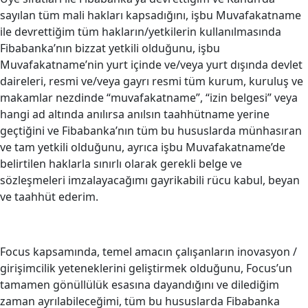
sayılan tüm mali hakları kapsadığını, işbu Muvafakatname
ile devrettiğim tüm hakların/yetkilerin kullanılmasında
Fibabanka’nın bizzat yetkili olduğunu, işbu
Muvafakatname’nin yurt içinde ve/veya yurt dışında devlet
daireleri, resmi ve/veya gayrı resmi tüm kurum, kuruluş ve
makamlar nezdinde “muvafakatname”, “izin belgesi” veya
hangi ad altında anılırsa anılsın taahhütname yerine
geçtiğini ve Fibabanka’nın tüm bu hususlarda münhasıran
ve tam yetkili olduğunu, ayrıca işbu Muvafakatname’de
belirtilen haklarla sınırlı olarak gerekli belge ve
sözleşmeleri imzalayacağımı gayrikabili rücu kabul, beyan
ve taahhüt ederim.
Focus kapsamında, temel amacın çalışanların inovasyon /
girişimcilik yeteneklerini geliştirmek olduğunu, Focus’un
tamamen gönüllülük esasına dayandığını ve dilediğim
zaman ayrılabileceğimi, tüm bu hususlarda Fibabanka