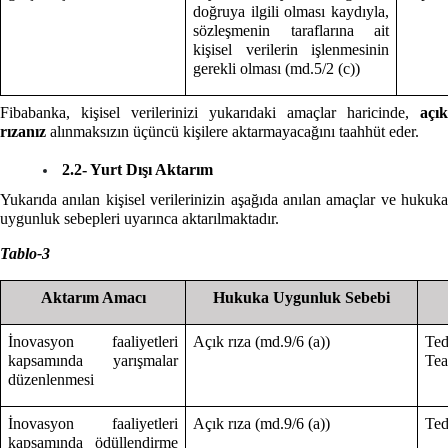
doğruya ilgili olması kaydıyla,
sözleşmenin taraflarına ait
kişisel verilerin işlenmesinin
gerekli olması (md.5/2 (c))
Fibabanka, kişisel verilerinizi yukarıdaki amaçlar haricinde,
açık
rızanız
alınmaksızın üçüncü kişilere aktarmayacağını taahhüt eder.
2.2- Yurt Dışı Aktarım
Yukarıda anılan kişisel verilerinizin aşağıda anılan amaçlar ve hukuka
uygunluk sebepleri uyarınca aktarılmaktadır.
Tablo-3
Aktarım Amacı
Hukuka Uygunluk Sebebi
İnovasyon faaliyetleri
Açık rıza (md.9/6 (a))
Te
kapsamında yarışmalar
Te
düzenlenmesi
İnovasyon faaliyetleri
Açık rıza (md.9/6 (a))
Ted
kapsamında ödüllendirme