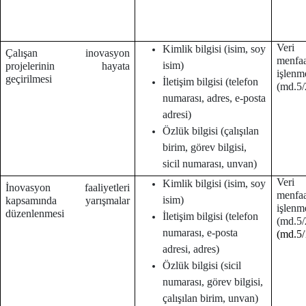
Veri 
Kimlik bilgisi (isim, soy
Çalışan inovasyon
menf
isim)
projelerinin hayata
işlenm
geçirilmesi
İletişim bilgisi (telefon
(md.5/2
numarası, adres, e-posta
adresi)
Özlük bilgisi (çalışılan
birim, görev bilgisi,
sicil numarası, unvan)
Veri 
Kimlik bilgisi (isim, soy
İnovasyon faaliyetleri
menf
isim)
kapsamında yarışmalar
işlenm
düzenlenmesi
İletişim bilgisi (telefon
(md.
numarası, e-posta
(md.5/
adresi, adres)
Özlük bilgisi (sicil
numarası, görev bilgisi,
çalışılan birim, unvan)