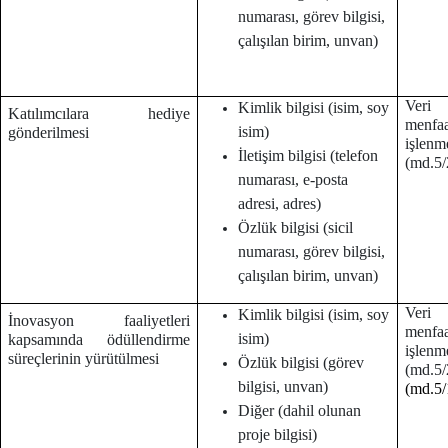
numarası, görev bilgisi,
çalışılan birim, unvan)
Veri 
Kimlik bilgisi (isim, soy
Katılımcılara hediye
menf
isim)
gönderilmesi
işlenm
İletişim bilgisi (telefon
(md.5/
numarası, e-posta
adresi, adres)
Özlük bilgisi (sicil
numarası, görev bilgisi,
çalışılan birim, unvan)
Veri 
Kimlik bilgisi (isim, soy
İnovasyon faaliyetleri
menf
isim)
kapsamında ödüllendirme
işlenm
süreçlerinin yürütülmesi
Özlük bilgisi (görev
(md.
bilgisi, unvan)
(md.5/
Diğer (dahil olunan
proje bilgisi)