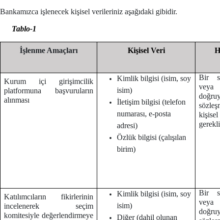
Bankamızca işlenecek kişisel verileriniz aşağıdaki gibidir.
Tablo-1
İşlenme Amaçları
Kişisel Veri
H
Bir s
Kimlik bilgisi (isim, soy
Kurum içi girişimcilik
veya
isim)
platformuna başvuruların
doğruy
alınması
İletişim bilgisi (telefon
sözleş
numarası, e-posta
kişise
gerekl
adresi)
Özlük bilgisi (çalışılan
birim)
Bir s
Kimlik bilgisi (isim, soy
Katılımcıların fikirlerinin
veya
isim)
incelenerek seçim
doğruy
komitesiyle değerlendirmeye
Diğer (dahil olunan