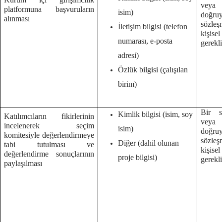
veya
platformuna başvuruların
isim)
doğruy
alınması
sözleş
İletişim bilgisi (telefon
kişise
numarası, e-posta
gerekl
adresi)
Özlük bilgisi (çalışılan
birim)
Bir s
Kimlik bilgisi (isim, soy
Katılımcıların fikirlerinin
veya
incelenerek seçim
isim)
doğruy
komitesiyle değerlendirmeye
sözleş
Diğer (dahil olunan
tabi tutulması ve
kişise
değerlendirme sonuçlarının
proje bilgisi)
gerekl
paylaşılması