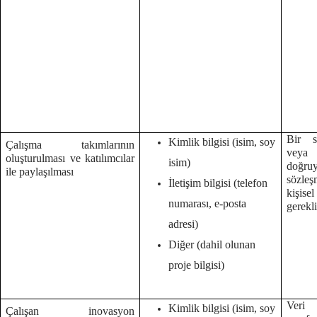
Bir s
Kimlik bilgisi (isim, soy
Çalışma takımlarının
veya
oluşturulması ve katılımcılar
isim)
doğruy
ile paylaşılması
sözleş
İletişim bilgisi (telefon
kişise
numarası, e-posta
gerekl
adresi)
Diğer (dahil olunan
proje bilgisi)
Veri 
Kimlik bilgisi (isim, soy
Çalışan inovasyon