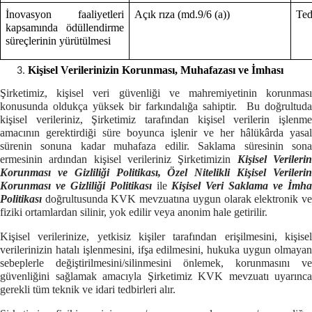
İnovasyon faaliyetleri
Açık rıza (md.9/6 (a))
Ted
kapsamında ödüllendirme
süreçlerinin yürütülmesi
Kişisel Verilerinizin Korunması, Muhafazası ve İmhası
Şirketimiz, kişisel veri güvenliği ve mahremiyetinin korunması
konusunda oldukça yüksek bir farkındalığa sahiptir. Bu doğrultuda
kişisel verileriniz, Şirketimiz tarafından kişisel verilerin işlenme
amacının gerektirdiği süre boyunca işlenir ve her hâlükârda yasal
sürenin sonuna kadar muhafaza edilir. Saklama süresinin sona
ermesinin ardından kişisel verileriniz Şirketimizin
Kişisel Verileri
Korunması ve Gizliliği Politikası, Özel Nitelikli Kişisel Verilerin
Korunması ve Gizliliği Politikası
ile
Kişisel Veri Saklama ve İmh
Politikası
doğrultusunda KVK mevzuatına uygun olarak elektronik v
fiziki ortamlardan silinir, yok edilir veya anonim hale getirilir.
Kişisel verilerinize, yetkisiz kişiler tarafından erişilmesini, kişisel
verilerinizin hatalı işlenmesini, ifşa edilmesini, hukuka uygun olmayan
sebeplerle değiştirilmesini/silinmesini önlemek, korunmasını ve
güvenliğini sağlamak amacıyla Şirketimiz KVK mevzuatı uyarınca
gerekli tüm teknik ve idari tedbirleri alır.