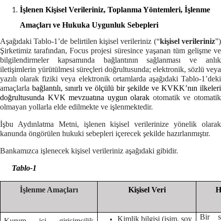
İşlenen Kişisel Verileriniz, Toplanma Yöntemleri, İşlenme
Amaçları ve Hukuka Uygunluk Sebepleri
Aşağıdaki Tablo-1’de belirtilen kişisel verileriniz (“
kişisel verileriniz
”
Şirketimiz tarafından, Focus projesi süresince yaşanan tüm gelişme ve
bilgilendirmeler kapsamında bağlantının sağlanması ve anlık
iletişimlerin yürütülmesi süreçleri doğrultusunda; elektronik, sözlü veya
yazılı olarak fiziki veya elektronik ortamlarda aşağıdaki Tablo-1’deki
amaçlarla
bağlantılı, sınırlı ve ölçülü bir şekilde ve KVKK’nın ilkeleri
doğrultusunda KVK mevzuatına uygun olarak
otomatik ve otomati
olmayan yollarla elde edilmekte ve işlenmektedir.
İşbu Aydınlatma Metni, işlenen kişisel verilerinize yönelik olarak
kanunda öngörülen hukuki sebepleri içerecek şekilde hazırlanmıştır.
Bankamızca işlenecek kişisel verileriniz aşağıdaki gibidir.
Tablo-1
İşlenme Amaçları
Kişisel Veri
H
Bir s
Kimlik bilgisi (isim, soy
Kurum içi girişimcilik