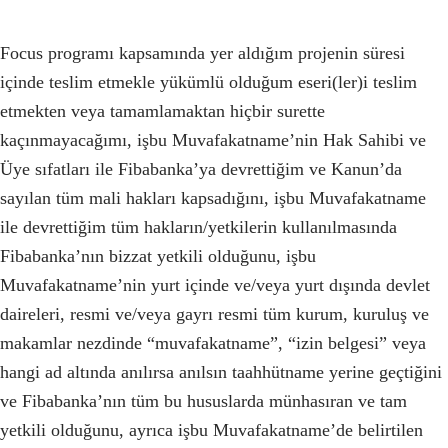
Focus programı kapsamında yer aldığım projenin süresi
içinde teslim etmekle yükümlü olduğum eseri(ler)i teslim
etmekten veya tamamlamaktan hiçbir surette
kaçınmayacağımı, işbu Muvafakatname’nin Hak Sahibi ve
Üye sıfatları ile Fibabanka’ya devrettiğim ve Kanun’da
sayılan tüm mali hakları kapsadığını, işbu Muvafakatname
ile devrettiğim tüm hakların/yetkilerin kullanılmasında
Fibabanka’nın bizzat yetkili olduğunu, işbu
Muvafakatname’nin yurt içinde ve/veya yurt dışında devlet
daireleri, resmi ve/veya gayrı resmi tüm kurum, kuruluş ve
makamlar nezdinde “muvafakatname”, “izin belgesi” veya
hangi ad altında anılırsa anılsın taahhütname yerine geçtiğini
ve Fibabanka’nın tüm bu hususlarda münhasıran ve tam
yetkili olduğunu, ayrıca işbu Muvafakatname’de belirtilen