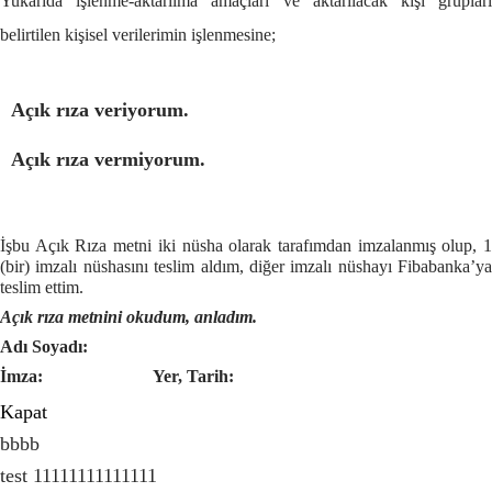
Yukarıda işlenme-aktarılma amaçları ve aktarılacak kişi grupları
belirtilen kişisel verilerimin işlenmesine;
Açık rıza veriyorum.
Açık rıza vermiyorum.
İşbu Açık Rıza metni iki nüsha olarak tarafımdan imzalanmış olup, 1
(bir) imzalı nüshasını teslim aldım, diğer imzalı nüshayı Fibabanka’ya
teslim ettim.
Açık rıza metnini okudum, anladım.
Adı Soyadı:
İmza:
Yer, Tarih:
Kapat
bbbb
test 11111111111111