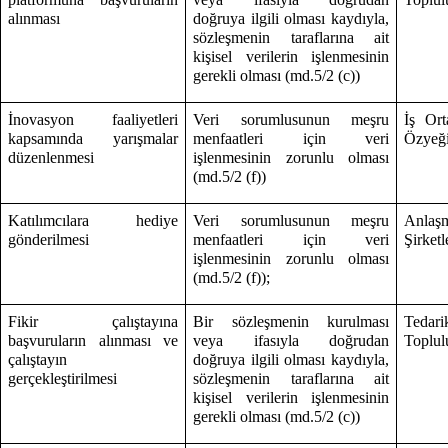
alınması
doğruya ilgili olması kaydıyla,
sözleşmenin taraflarına ait
kişisel verilerin işlenmesinin
gerekli olması (md.5/2 (c))
İnovasyon faaliyetleri
Veri sorumlusunun meşru
İş Ort
kapsamında yarışmalar
menfaatleri için veri
Özyeği
düzenlenmesi
işlenmesinin zorunlu olması
(md.5/2 (f))
Katılımcılara hediye
Veri sorumlusunun meşru
Anlaş
gönderilmesi
menfaatleri için veri
Şirketl
işlenmesinin zorunlu olması
(md.5/2 (f));
Fikir çalıştayına
Bir sözleşmenin kurulması
Tedari
başvuruların alınması ve
veya ifasıyla doğrudan
Toplulu
çalıştayın
doğruya ilgili olması kaydıyla,
gerçekleştirilmesi
sözleşmenin taraflarına ait
kişisel verilerin işlenmesinin
gerekli olması (md.5/2 (c))