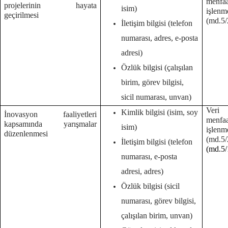
menf
projelerinin hayata
isim)
işlenm
geçirilmesi
(md.5/2
İletişim bilgisi (telefon
numarası, adres, e-posta
adresi)
Özlük bilgisi (çalışılan
birim, görev bilgisi,
sicil numarası, unvan)
Veri 
Kimlik bilgisi (isim, soy
İnovasyon faaliyetleri
menf
kapsamında yarışmalar
isim)
işlenm
düzenlenmesi
(md.
İletişim bilgisi (telefon
(md.5/
numarası, e-posta
adresi, adres)
Özlük bilgisi (sicil
numarası, görev bilgisi,
çalışılan birim, unvan)