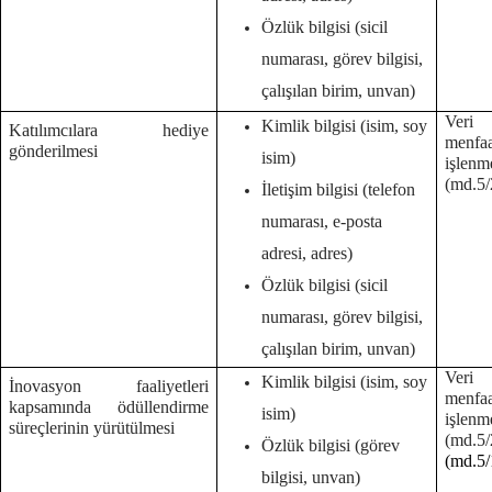
Özlük bilgisi (sicil
numarası, görev bilgisi,
çalışılan birim, unvan)
Veri 
Kimlik bilgisi (isim, soy
Katılımcılara hediye
menf
gönderilmesi
isim)
işlenm
(md.5/
İletişim bilgisi (telefon
numarası, e-posta
adresi, adres)
Özlük bilgisi (sicil
numarası, görev bilgisi,
çalışılan birim, unvan)
Veri 
Kimlik bilgisi (isim, soy
İnovasyon faaliyetleri
menf
kapsamında ödüllendirme
isim)
işlenm
süreçlerinin yürütülmesi
(md.
Özlük bilgisi (görev
(md.5/
bilgisi, unvan)