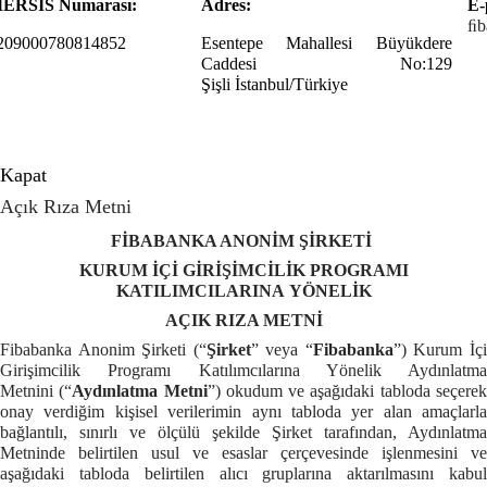
ERSİS Numarası:
Adres:
E-
ﬁb
209000780814852
Esentepe Mahallesi Büyükdere
Caddesi No:129
Şişli
İstanbul/Türkiye
Kapat
Açık Rıza Metni
FİBABANKA ANONİM ŞİRKETİ
KURUM İÇİ GİRİŞİMCİLİK PROGRAMI
KATILIMCILARINA YÖNELİK
AÇIK RIZA METNİ
Fibabanka Anonim Şirketi (“
Şirket
” veya “
Fibabanka
”) Kurum İç
Girişimcilik Programı Katılımcılarına Yönelik Aydınlatma
Metnini
(“
Aydınlatma Metni
”) okudum ve aşağıdaki tabloda seçere
onay verdiğim kişisel verilerimin aynı tabloda yer alan amaçlarla
bağlantılı, sınırlı ve ölçülü şekilde Şirket tarafından, Aydınlatma
Metninde belirtilen usul ve esaslar çerçevesinde işlenmesini ve
aşağıdaki tabloda belirtilen alıcı gruplarına aktarılmasını kabul