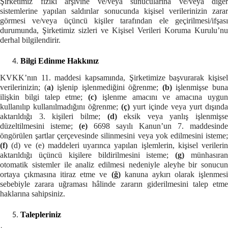
Şirketimiz fiziki arşivine ve/veya sunucularına ve/veya diğer
sistemlerine yapılan saldırılar sonucunda kişisel verilerinizin zarar
görmesi ve/veya üçüncü kişiler tarafından ele geçirilmesi/ifşası
durumunda, Şirketimiz sizleri ve Kişisel Verileri Koruma Kurulu’nu
derhal bilgilendirir.
Bilgi Edinme Hakkınız
KVKK’nın 11. maddesi kapsamında, Şirketimize başvurarak kişisel
verilerinizin; (
a)
işlenip işlenmediğini öğrenme;
(b)
işlenmişse bun
ilişkin bilgi talep etme;
(c)
işlenme amacını ve amacına uygu
kullanılıp kullanılmadığını öğrenme;
(ç)
yurt içinde veya yurt dışında
aktarıldığı 3. kişileri bilme;
(d)
eksik veya yanlış işlenmişse
düzeltilmesini isteme;
(e)
6698 sayılı Kanun’un 7. maddesinde
öngörülen şartlar çerçevesinde silinmesini veya yok edilmesini isteme;
(f)
(d) ve (e) maddeleri uyarınca yapılan işlemlerin, kişisel verileri
aktarıldığı üçüncü kişilere bildirilmesini isteme;
(g)
münhasıra
otomatik sistemler ile analiz edilmesi nedeniyle aleyhe bir sonucun
ortaya çıkmasına itiraz etme ve
(ğ)
kanuna aykırı olarak işlenmes
sebebiyle zarara uğraması hâlinde zararın giderilmesini talep etme
haklarına sahip
siniz.
Talepleriniz