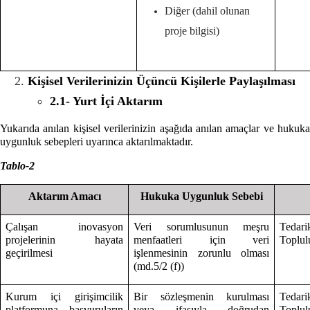
Diğer (dahil olunan
proje bilgisi)
Kişisel Verilerinizin Üçüncü Kişilerle Paylaşılması
2.1- Yurt İçi Aktarım
Yukarıda anılan kişisel verilerinizin aşağıda anılan amaçlar ve hukuka
uygunluk sebepleri uyarınca aktarılmaktadır.
Tablo-2
Aktarım Amacı
Hukuka Uygunluk Sebebi
Çalışan inovasyon
Veri sorumlusunun meşru
Tedari
projelerinin hayata
menfaatleri için veri
Toplulu
geçirilmesi
işlenmesinin zorunlu olması
(md.5/2 (f))
Kurum içi girişimcilik
Bir sözleşmenin kurulması
Tedari
platformuna başvuruların
veya ifasıyla doğrudan
Toplulu