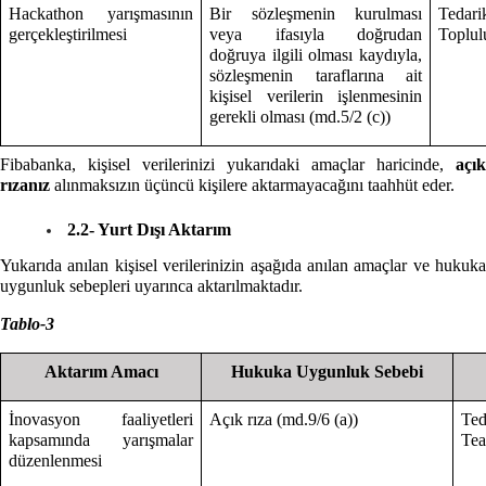
Hackathon yarışmasının
Bir sözleşmenin kurulması
Tedari
gerçekleştirilmesi
veya ifasıyla doğrudan
Toplulu
doğruya ilgili olması kaydıyla,
sözleşmenin taraflarına ait
kişisel verilerin işlenmesinin
gerekli olması (md.5/2 (c))
Fibabanka, kişisel verilerinizi yukarıdaki amaçlar haricinde,
açık
rızanız
alınmaksızın üçüncü kişilere aktarmayacağını taahhüt eder.
2.2- Yurt Dışı Aktarım
Yukarıda anılan kişisel verilerinizin aşağıda anılan amaçlar ve hukuka
uygunluk sebepleri uyarınca aktarılmaktadır.
Tablo-3
Aktarım Amacı
Hukuka Uygunluk Sebebi
İnovasyon faaliyetleri
Açık rıza (md.9/6 (a))
Te
kapsamında yarışmalar
Te
düzenlenmesi