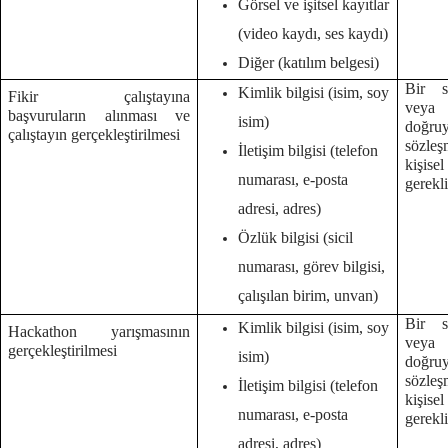
Görsel ve işitsel kayıtlar
(video kaydı, ses kaydı)
Diğer (katılım belgesi)
Bir s
Kimlik bilgisi (isim, soy
Fikir çalıştayına
veya
başvuruların alınması ve
isim)
doğruy
çalıştayın gerçekleştirilmesi
sözleş
İletişim bilgisi (telefon
kişise
numarası, e-posta
gerekl
adresi, adres)
Özlük bilgisi (sicil
numarası, görev bilgisi,
çalışılan birim, unvan)
Bir s
Kimlik bilgisi (isim, soy
Hackathon yarışmasının
veya
gerçekleştirilmesi
isim)
doğruy
sözleş
İletişim bilgisi (telefon
kişise
numarası, e-posta
gerekl
adresi, adres)