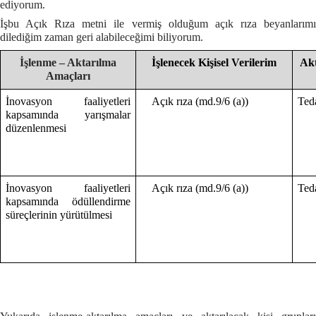
ediyorum.
İşbu Açık Rıza metni ile vermiş olduğum açık rıza beyanlarımı
dilediğim zaman geri alabileceğimi biliyorum.
İşlenme – Aktarılma
İşlenecek Kişisel Verilerim
Akt
Amaçları
İnovasyon faaliyetleri
Açık rıza (md.9/6 (a))
Ted
kapsamında yarışmalar
düzenlenmesi
İnovasyon faaliyetleri
Açık rıza (md.9/6 (a))
Teda
kapsamında ödüllendirme
süreçlerinin yürütülmesi