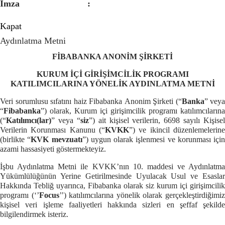
İmza :
Kapat
Aydınlatma Metni
FİBABANKA
ANONİM ŞİRKETİ
KURUM İÇİ GİRİŞİMCİLİK PROGRAMI
KATILIMCILARINA
YÖNELİK AYDINLATMA METNİ
Veri sorumlusu sıfatını haiz Fibabanka
Anonim Şirketi
(“
Banka
” veya
“
Fibabanka
”)
olarak, Kurum içi girişimcilik programı katılımcılarına
(“
Katılımcı(lar)
” veya “
siz
”) ait kişisel verilerin, 6698 sayılı Kişisel
Verilerin Korunması Kanunu (“
KVKK
”) ve ikincil düzenlemelerine
(birlikte “
KVK mevzuatı
”) uygun olarak işlenmesi ve korunması için
azami hassasiyeti göstermekteyiz.
İşbu Aydınlatma Metni ile KVKK’nın 10. maddesi ve Aydınlatma
Yükümlülüğünün Yerine Getirilmesinde Uyulacak Usul ve Esaslar
Hakkında Tebliğ uyarınca, Fibabanka olarak siz kurum içi girişimcilik
programı (‘’
Focus
’’) katılımcılarına yönelik olarak gerçekleştirdiğimi
kişisel veri işleme faaliyetleri hakkında sizleri en şeffaf şekilde
bilgilendirmek isteriz.