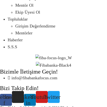
Mentör Ol
Ekip Üyesi Ol
Topluluklar
Girişim Değerlendirme
Mentörler
Haberler
S.S.S
Bizimle İletişime Geçin!
info@fibabankafocus.com
Bizi Takip Edin!
ebook-
Instagram
Linkedin-
Youtube
Twitter
f
in