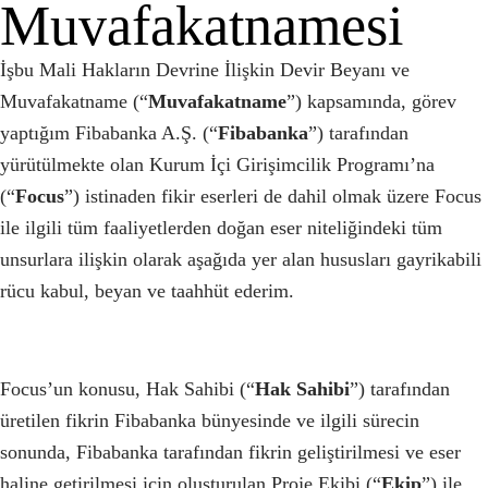
Muvafakatnamesi
İşbu Mali Hakların Devrine İlişkin Devir Beyanı ve
Muvafakatname (“
Muvafakatname
”) kapsamında, görev
yaptığım Fibabanka A.Ş. (“
Fibabanka
”) tarafından
yürütülmekte olan Kurum İçi Girişimcilik Programı’na
(“
Focus
”) istinaden fikir eserleri de dahil olmak üzere Focus
ile ilgili tüm faaliyetlerden doğan eser niteliğindeki tüm
unsurlara ilişkin olarak aşağıda yer alan hususları gayrikabili
rücu kabul, beyan ve taahhüt ederim.
Focus’un konusu, Hak Sahibi (“
Hak Sahibi
”) tarafından
üretilen fikrin Fibabanka bünyesinde ve ilgili sürecin
sonunda, Fibabanka tarafından fikrin geliştirilmesi ve eser
haline getirilmesi için oluşturulan Proje Ekibi (“
Ekip
”) ile