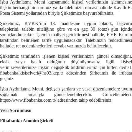
İşbu Aydınlatma Metni kapsamında kişisel verilerinizin işlenmesine
ilişkin herhangi bir sorunuz ya da talebinizin olması halinde Kayıtlı E-
Posta Sistemi yollarından biriyle Şirketimize başvurabilirsiniz.
Şirketimiz, KVKK’nın 13. maddesine uygun olarak, başvuru
taleplerini, talebin niteliğine göre ve en geç 30 (otuz) gün içinde
sonuçlandıracaktır. İşlemin maliyet gerektirmesi halinde, KVK Kurulu
tarafından belirlenen tarife uygulanacaktır. Talebinizin reddedilmesi
halinde, ret nedeni/nedenleri cevabı yazımızda belirtilecektir.
Şirketimiz tarafından işlenen kişisel verilerinizin güncel olmadığını,
eksik veya hatalı olduğunu düşünüyorsanız ilgili kişisel
verinize/verilerinize ilişkin değişiklik bildirimleriniz için lütfen derhal
ﬁbabanka.kisiselveri@hs03.kep.tr
adresinden Şirketimiz ile irtibata
geçiniz.
İşbu Aydınlatma Metni, değişen şartlara ve yasal düzenlemelere uyum
sağlamak amacıyla güncellenebilecektir. Güncellemeleri
https://www.fibabanka.com.tr/
adresinden takip edebilirsiniz.
Veri Sorumlusu
Fibabanka
Anonim Şirketi