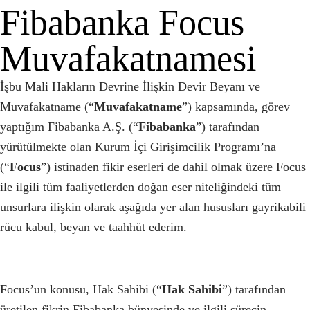
Fibabanka Focus
Muvafakatnamesi
İşbu Mali Hakların Devrine İlişkin Devir Beyanı ve
Muvafakatname (“
Muvafakatname
”) kapsamında, görev
yaptığım Fibabanka A.Ş. (“
Fibabanka
”) tarafından
yürütülmekte olan Kurum İçi Girişimcilik Programı’na
(“
Focus
”) istinaden fikir eserleri de dahil olmak üzere Focus
ile ilgili tüm faaliyetlerden doğan eser niteliğindeki tüm
unsurlara ilişkin olarak aşağıda yer alan hususları gayrikabili
rücu kabul, beyan ve taahhüt ederim.
Focus’un konusu, Hak Sahibi (“
Hak Sahibi
”) tarafından
üretilen fikrin Fibabanka bünyesinde ve ilgili sürecin