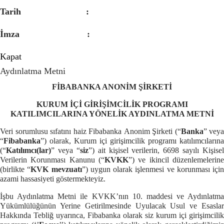
Tarih :
İmza :
Kapat
Aydınlatma Metni
FİBABANKA
ANONİM ŞİRKETİ
KURUM İÇİ GİRİŞİMCİLİK PROGRAMI
KATILIMCILARINA
YÖNELİK AYDINLATMA METNİ
Veri sorumlusu sıfatını haiz Fibabanka
Anonim Şirketi
(“
Banka
” veya
“
Fibabanka
”)
olarak, Kurum içi girişimcilik programı katılımcılarına
(“
Katılımcı(lar)
” veya “
siz
”) ait kişisel verilerin, 6698 sayılı Kişisel
Verilerin Korunması Kanunu (“
KVKK
”) ve ikincil düzenlemelerine
(birlikte “
KVK mevzuatı
”) uygun olarak işlenmesi ve korunması için
azami hassasiyeti göstermekteyiz.
İşbu Aydınlatma Metni ile KVKK’nın 10. maddesi ve Aydınlatma
Yükümlülüğünün Yerine Getirilmesinde Uyulacak Usul ve Esaslar
Hakkında Tebliğ uyarınca, Fibabanka olarak siz kurum içi girişimcilik