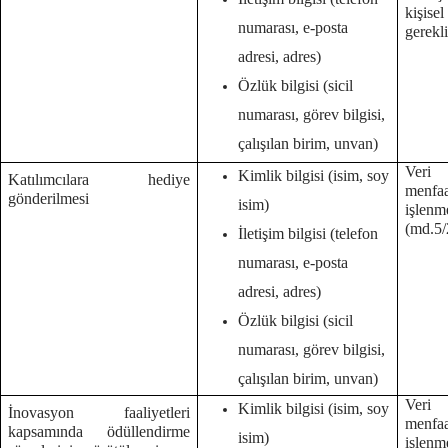
kişise
numarası, e-posta
gerekl
adresi, adres)
Özlük bilgisi (sicil
numarası, görev bilgisi,
çalışılan birim, unvan)
Veri 
Kimlik bilgisi (isim, soy
Katılımcılara hediye
menf
gönderilmesi
isim)
işlenm
(md.5/
İletişim bilgisi (telefon
numarası, e-posta
adresi, adres)
Özlük bilgisi (sicil
numarası, görev bilgisi,
çalışılan birim, unvan)
Veri 
Kimlik bilgisi (isim, soy
İnovasyon faaliyetleri
menf
kapsamında ödüllendirme
isim)
işlenm