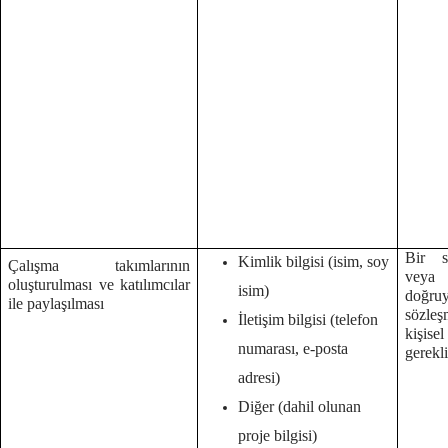
Bir s
Kimlik bilgisi (isim, soy
Çalışma takımlarının
veya
oluşturulması ve katılımcılar
isim)
doğruy
ile paylaşılması
sözleş
İletişim bilgisi (telefon
kişise
numarası, e-posta
gerekl
adresi)
Diğer (dahil olunan
proje bilgisi)