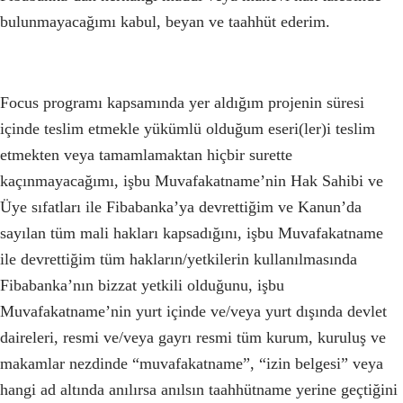
bulunmayacağımı kabul, beyan ve taahhüt ederim.
Focus programı kapsamında yer aldığım projenin süresi
içinde teslim etmekle yükümlü olduğum eseri(ler)i teslim
etmekten veya tamamlamaktan hiçbir surette
kaçınmayacağımı, işbu Muvafakatname’nin Hak Sahibi ve
Üye sıfatları ile Fibabanka’ya devrettiğim ve Kanun’da
sayılan tüm mali hakları kapsadığını, işbu Muvafakatname
ile devrettiğim tüm hakların/yetkilerin kullanılmasında
Fibabanka’nın bizzat yetkili olduğunu, işbu
Muvafakatname’nin yurt içinde ve/veya yurt dışında devlet
daireleri, resmi ve/veya gayrı resmi tüm kurum, kuruluş ve
makamlar nezdinde “muvafakatname”, “izin belgesi” veya
hangi ad altında anılırsa anılsın taahhütname yerine geçtiğini