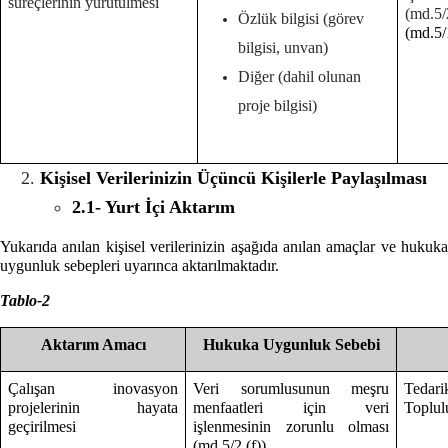
süreçlerinin yürütülmesi
(md.
Özlük bilgisi (görev
(md.5/
bilgisi, unvan)
Diğer (dahil olunan
proje bilgisi)
Kişisel Verilerinizin Üçüncü Kişilerle Paylaşılması
2.1- Yurt İçi Aktarım
Yukarıda anılan kişisel verilerinizin aşağıda anılan amaçlar ve hukuka
uygunluk sebepleri uyarınca aktarılmaktadır.
Tablo-2
Aktarım Amacı
Hukuka Uygunluk Sebebi
Çalışan inovasyon
Veri sorumlusunun meşru
Tedari
projelerinin hayata
menfaatleri için veri
Toplulu
geçirilmesi
işlenmesinin zorunlu olması
(md.5/2 (f))