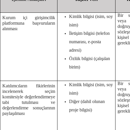
Bir s
Kimlik bilgisi (isim, soy
Kurum içi girişimcilik
veya
platformuna başvuruların
isim)
doğruy
alınması
sözleş
İletişim bilgisi (telefon
kişise
numarası, e-posta
gerekl
adresi)
Özlük bilgisi (çalışılan
birim)
Bir s
Kimlik bilgisi (isim, soy
Katılımcıların fikirlerinin
veya
incelenerek seçim
isim)
doğruy
komitesiyle değerlendirmeye
sözleş
Diğer (dahil olunan
tabi tutulması ve
kişise
değerlendirme sonuçlarının
proje bilgisi)
gerekl
paylaşılması