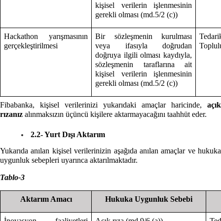
kişisel verilerin işlenmesinin
gerekli olması (md.5/2 (c))
Hackathon yarışmasının
Bir sözleşmenin kurulması
Tedari
gerçekleştirilmesi
veya ifasıyla doğrudan
Toplulu
doğruya ilgili olması kaydıyla,
sözleşmenin taraflarına ait
kişisel verilerin işlenmesinin
gerekli olması (md.5/2 (c))
Fibabanka, kişisel verilerinizi yukarıdaki amaçlar haricinde,
açık
rızanız
alınmaksızın üçüncü kişilere aktarmayacağını taahhüt eder.
2.2- Yurt Dışı Aktarım
Yukarıda anılan kişisel verilerinizin aşağıda anılan amaçlar ve hukuka
uygunluk sebepleri uyarınca aktarılmaktadır.
Tablo-3
Aktarım Amacı
Hukuka Uygunluk Sebebi
İnovasyon faaliyetleri
Açık rıza (md.9/6 (a))
Te