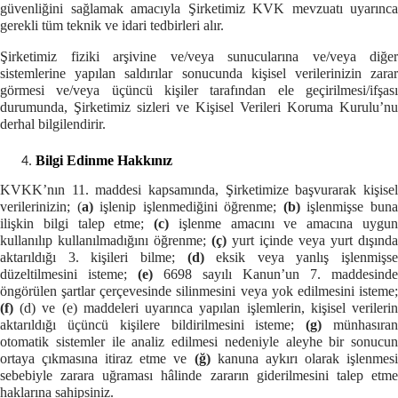
güvenliğini sağlamak amacıyla Şirketimiz KVK mevzuatı uyarınca
gerekli tüm teknik ve idari tedbirleri alır.
Şirketimiz fiziki arşivine ve/veya sunucularına ve/veya diğer
sistemlerine yapılan saldırılar sonucunda kişisel verilerinizin zarar
görmesi ve/veya üçüncü kişiler tarafından ele geçirilmesi/ifşası
durumunda, Şirketimiz sizleri ve Kişisel Verileri Koruma Kurulu’nu
derhal bilgilendirir.
Bilgi Edinme Hakkınız
KVKK’nın 11. maddesi kapsamında, Şirketimize başvurarak kişisel
verilerinizin; (
a)
işlenip işlenmediğini öğrenme;
(b)
işlenmişse bun
ilişkin bilgi talep etme;
(c)
işlenme amacını ve amacına uygu
kullanılıp kullanılmadığını öğrenme;
(ç)
yurt içinde veya yurt dışında
aktarıldığı 3. kişileri bilme;
(d)
eksik veya yanlış işlenmişse
düzeltilmesini isteme;
(e)
6698 sayılı Kanun’un 7. maddesinde
öngörülen şartlar çerçevesinde silinmesini veya yok edilmesini isteme;
(f)
(d) ve (e) maddeleri uyarınca yapılan işlemlerin, kişisel verileri
aktarıldığı üçüncü kişilere bildirilmesini isteme;
(g)
münhasıra
otomatik sistemler ile analiz edilmesi nedeniyle aleyhe bir sonucun
ortaya çıkmasına itiraz etme ve
(ğ)
kanuna aykırı olarak işlenmes
sebebiyle zarara uğraması hâlinde zararın giderilmesini talep etme
haklarına sahip
siniz.