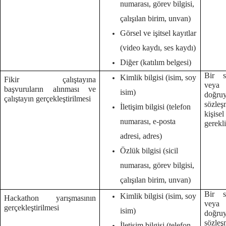
numarası, görev bilgisi,
çalışılan birim, unvan)
Görsel ve işitsel kayıtlar
(video kaydı, ses kaydı)
Diğer (katılım belgesi)
Bir s
Kimlik bilgisi (isim, soy
Fikir çalıştayına
veya
başvuruların alınması ve
isim)
doğruy
çalıştayın gerçekleştirilmesi
sözleş
İletişim bilgisi (telefon
kişise
numarası, e-posta
gerekl
adresi, adres)
Özlük bilgisi (sicil
numarası, görev bilgisi,
çalışılan birim, unvan)
Bir s
Kimlik bilgisi (isim, soy
Hackathon yarışmasının
veya
gerçekleştirilmesi
isim)
doğruy
sözleş
İletişim bilgisi (telefon