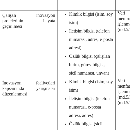
Veri 
Kimlik bilgisi (isim, soy
Çalışan inovasyon
menf
projelerinin hayata
isim)
işlenm
geçirilmesi
(md.5/2
İletişim bilgisi (telefon
numarası, adres, e-posta
adresi)
Özlük bilgisi (çalışılan
birim, görev bilgisi,
sicil numarası, unvan)
Veri 
Kimlik bilgisi (isim, soy
İnovasyon faaliyetleri
menf
kapsamında yarışmalar
isim)
işlenm
düzenlenmesi
(md.
İletişim bilgisi (telefon
(md.5/
numarası, e-posta
adresi, adres)
Özlük bilgisi (sicil