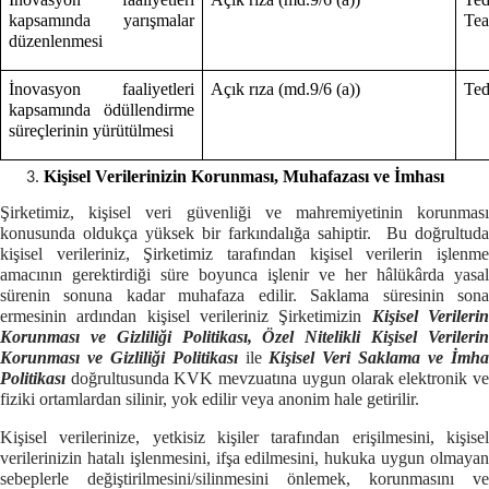
kapsamında yarışmalar
Te
düzenlenmesi
İnovasyon faaliyetleri
Açık rıza (md.9/6 (a))
Ted
kapsamında ödüllendirme
süreçlerinin yürütülmesi
Kişisel Verilerinizin Korunması, Muhafazası ve İmhası
Şirketimiz, kişisel veri güvenliği ve mahremiyetinin korunması
konusunda oldukça yüksek bir farkındalığa sahiptir. Bu doğrultuda
kişisel verileriniz, Şirketimiz tarafından kişisel verilerin işlenme
amacının gerektirdiği süre boyunca işlenir ve her hâlükârda yasal
sürenin sonuna kadar muhafaza edilir. Saklama süresinin sona
ermesinin ardından kişisel verileriniz Şirketimizin
Kişisel Verileri
Korunması ve Gizliliği Politikası, Özel Nitelikli Kişisel Verilerin
Korunması ve Gizliliği Politikası
ile
Kişisel Veri Saklama ve İmh
Politikası
doğrultusunda KVK mevzuatına uygun olarak elektronik v
fiziki ortamlardan silinir, yok edilir veya anonim hale getirilir.
Kişisel verilerinize, yetkisiz kişiler tarafından erişilmesini, kişisel
verilerinizin hatalı işlenmesini, ifşa edilmesini, hukuka uygun olmayan
sebeplerle değiştirilmesini/silinmesini önlemek, korunmasını ve