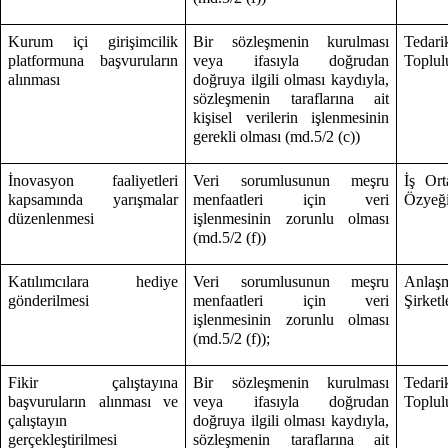
Kurum içi girişimcilik
Bir sözleşmenin kurulması
Tedari
platformuna başvuruların
veya ifasıyla doğrudan
Toplulu
alınması
doğruya ilgili olması kaydıyla,
sözleşmenin taraflarına ait
kişisel verilerin işlenmesinin
gerekli olması (md.5/2 (c))
İnovasyon faaliyetleri
Veri sorumlusunun meşru
İş Ort
kapsamında yarışmalar
menfaatleri için veri
Özyeği
düzenlenmesi
işlenmesinin zorunlu olması
(md.5/2 (f))
Katılımcılara hediye
Veri sorumlusunun meşru
Anlaş
gönderilmesi
menfaatleri için veri
Şirketl
işlenmesinin zorunlu olması
(md.5/2 (f));
Fikir çalıştayına
Bir sözleşmenin kurulması
Tedari
başvuruların alınması ve
veya ifasıyla doğrudan
Toplulu
çalıştayın
doğruya ilgili olması kaydıyla,
gerçekleştirilmesi
sözleşmenin taraflarına ait