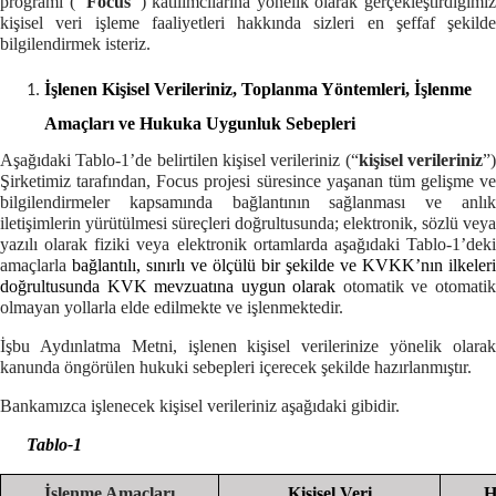
programı (‘’
Focus
’’) katılımcılarına yönelik olarak gerçekleştirdiğimi
kişisel veri işleme faaliyetleri hakkında sizleri en şeffaf şekilde
bilgilendirmek isteriz.
İşlenen Kişisel Verileriniz, Toplanma Yöntemleri, İşlenme
Amaçları ve Hukuka Uygunluk Sebepleri
Aşağıdaki Tablo-1’de belirtilen kişisel verileriniz (“
kişisel verileriniz
”
Şirketimiz tarafından, Focus projesi süresince yaşanan tüm gelişme ve
bilgilendirmeler kapsamında bağlantının sağlanması ve anlık
iletişimlerin yürütülmesi süreçleri doğrultusunda; elektronik, sözlü veya
yazılı olarak fiziki veya elektronik ortamlarda aşağıdaki Tablo-1’deki
amaçlarla
bağlantılı, sınırlı ve ölçülü bir şekilde ve KVKK’nın ilkeleri
doğrultusunda KVK mevzuatına uygun olarak
otomatik ve otomati
olmayan yollarla elde edilmekte ve işlenmektedir.
İşbu Aydınlatma Metni, işlenen kişisel verilerinize yönelik olarak
kanunda öngörülen hukuki sebepleri içerecek şekilde hazırlanmıştır.
Bankamızca işlenecek kişisel verileriniz aşağıdaki gibidir.
Tablo-1
İşlenme Amaçları
Kişisel Veri
H