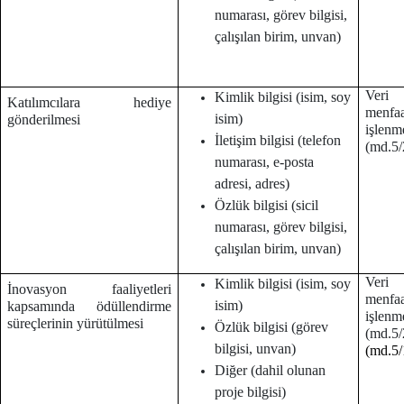
numarası, görev bilgisi,
çalışılan birim, unvan)
Veri 
Kimlik bilgisi (isim, soy
Katılımcılara hediye
menf
isim)
gönderilmesi
işlenm
İletişim bilgisi (telefon
(md.5/
numarası, e-posta
adresi, adres)
Özlük bilgisi (sicil
numarası, görev bilgisi,
çalışılan birim, unvan)
Veri 
Kimlik bilgisi (isim, soy
İnovasyon faaliyetleri
menf
isim)
kapsamında ödüllendirme
işlenm
süreçlerinin yürütülmesi
Özlük bilgisi (görev
(md.
bilgisi, unvan)
(md.5/
Diğer (dahil olunan
proje bilgisi)