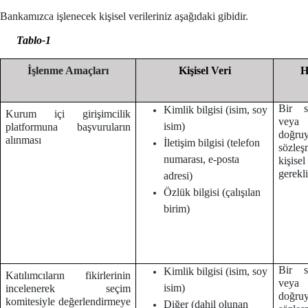
Bankamızca işlenecek kişisel verileriniz aşağıdaki gibidir.
Tablo-1
İşlenme Amaçları
Kişisel Veri
H
Bir s
Kimlik bilgisi (isim, soy
Kurum içi girişimcilik
veya
isim)
platformuna başvuruların
doğruy
alınması
İletişim bilgisi (telefon
sözleş
numarası, e-posta
kişise
gerekl
adresi)
Özlük bilgisi (çalışılan
birim)
Bir s
Kimlik bilgisi (isim, soy
Katılımcıların fikirlerinin
veya
isim)
incelenerek seçim
doğruy
komitesiyle değerlendirmeye
Diğer (dahil olunan