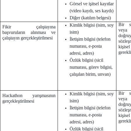
Görsel ve işitsel kayıtlar
(video kaydı, ses kaydı)
Diğer (katılım belgesi)
Bir s
Kimlik bilgisi (isim, soy
Fikir çalıştayına
veya
isim)
başvuruların alınması ve
doğruy
çalıştayın gerçekleştirilmesi
İletişim bilgisi (telefon
sözleş
numarası, e-posta
kişise
gerekl
adresi, adres)
Özlük bilgisi (sicil
numarası, görev bilgisi,
çalışılan birim, unvan)
Bir s
Kimlik bilgisi (isim, soy
Hackathon yarışmasının
veya
isim)
gerçekleştirilmesi
doğruy
İletişim bilgisi (telefon
sözleş
numarası, e-posta
kişise
gerekl
adresi, adres)
Özlük bilgisi (sicil