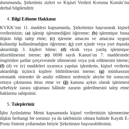
durumunda, Şirketimiz sizleri ve Kişisel Verileri Koruma Kurulu’nu
derhal bilgilendirir.
Bilgi Edinme Hakkınız
KVKK’nın 11. maddesi kapsamında, Şirketimize başvurarak kişisel
verilerinizin; (
a)
işlenip işlenmediğini öğrenme;
(b)
işlenmişse bun
ilişkin bilgi talep etme;
(c)
işlenme amacını ve amacına uygu
kullanılıp kullanılmadığını öğrenme;
(ç)
yurt içinde veya yurt dışında
aktarıldığı 3. kişileri bilme;
(d)
eksik veya yanlış işlenmişse
düzeltilmesini isteme;
(e)
6698 sayılı Kanun’un 7. maddesinde
öngörülen şartlar çerçevesinde silinmesini veya yok edilmesini isteme;
(f)
(d) ve (e) maddeleri uyarınca yapılan işlemlerin, kişisel verileri
aktarıldığı üçüncü kişilere bildirilmesini isteme;
(g)
münhasıra
otomatik sistemler ile analiz edilmesi nedeniyle aleyhe bir sonucun
ortaya çıkmasına itiraz etme ve
(ğ)
kanuna aykırı olarak işlenmes
sebebiyle zarara uğraması hâlinde zararın giderilmesini talep etme
haklarına sahip
siniz.
Talepleriniz
İşbu Aydınlatma Metni kapsamında kişisel verilerinizin işlenmesine
ilişkin herhangi bir sorunuz ya da talebinizin olması halinde Kayıtlı E-
Posta Sistemi yollarından biriyle Şirketimize başvurabilirsiniz.