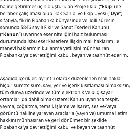
haline getirilmesi için oluşturulan Proje Ekibi (“
Ekip
”) ile
beraber çalışılması olup Hak Sahibi ve Ekip Üyesi (“
Üye
”)
sıfatıyla, fikrin Fibabanka bünyesinde ve ilgili sürecin
sonunda 5846 sayılı Fikir ve Sanat Eserleri Kanunu
(“
Kanun
”) uyarınca eser niteliğini haiz bulunması
durumunda işbu eseri/eserlere ilişkin mali haklarım ile
manevi haklarımın kullanma yetkisini münhasıran
Fibabanka’ya devrettiğimi kabul, beyan ve taahhüt ederim.
Aşağıda içerikleri ayrıntılı olarak düzenlenen mali hakları
hiçbir surette süre, sayı, yer ve içerik kısıtlaması olmaksızın,
tüm dünya üzerinde ve tüm elektronik ve bilgisayar
ortamları da dahil olmak üzere; Kanun uyarınca tespit,
yayma, çoğaltma, temsil, işleme ve işaret, ses ve/veya
görüntü nakline yarayan araçlarla (yayın ve) umuma iletim
hakkını münhasıran ve geri dönülmez bir şekilde
Fibabanka’ya devrettiğimi kabul ve beyan ve taahhüt