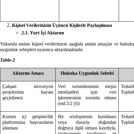
Kişisel Verilerinizin Üçüncü Kişilerle Paylaşılması
2.1- Yurt İçi Aktarım
Yukarıda anılan kişisel verilerinizin aşağıda anılan amaçlar ve hukuka
uygunluk sebepleri uyarınca aktarılmaktadır.
Tablo-2
Aktarım Amacı
Hukuka Uygunluk Sebebi
Çalışan inovasyon
Veri sorumlusunun meşru
Tedari
projelerinin hayata
menfaatleri için veri
Toplulu
geçirilmesi
işlenmesinin zorunlu olması
(md.5/2 (f))
Kurum içi girişimcilik
Bir sözleşmenin kurulması
Tedari
platformuna başvuruların
veya ifasıyla doğrudan
Toplulu
alınması
doğruya ilgili olması kaydıyla,
sözleşmenin taraflarına ait