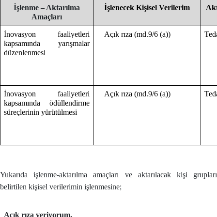
İşlenme – Aktarılma
İşlenecek Kişisel Verilerim
Akt
Amaçları
İnovasyon faaliyetleri
Açık rıza (md.9/6 (a))
Ted
kapsamında yarışmalar
düzenlenmesi
İnovasyon faaliyetleri
Açık rıza (md.9/6 (a))
Teda
kapsamında ödüllendirme
süreçlerinin yürütülmesi
Yukarıda işlenme-aktarılma amaçları ve aktarılacak kişi grupları
belirtilen kişisel verilerimin işlenmesine;
Açık rıza veriyorum.