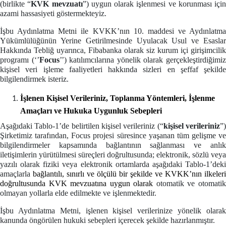
(birlikte “
KVK mevzuatı
”) uygun olarak işlenmesi ve korunması için
azami hassasiyeti göstermekteyiz.
İşbu Aydınlatma Metni ile KVKK’nın 10. maddesi ve Aydınlatma
Yükümlülüğünün Yerine Getirilmesinde Uyulacak Usul ve Esaslar
Hakkında Tebliğ uyarınca, Fibabanka olarak siz kurum içi girişimcilik
programı (‘’
Focus
’’) katılımcılarına yönelik olarak gerçekleştirdiğimi
kişisel veri işleme faaliyetleri hakkında sizleri en şeffaf şekilde
bilgilendirmek isteriz.
İşlenen Kişisel Verileriniz, Toplanma Yöntemleri, İşlenme
Amaçları ve Hukuka Uygunluk Sebepleri
Aşağıdaki Tablo-1’de belirtilen kişisel verileriniz (“
kişisel verileriniz
”
Şirketimiz tarafından, Focus projesi süresince yaşanan tüm gelişme ve
bilgilendirmeler kapsamında bağlantının sağlanması ve anlık
iletişimlerin yürütülmesi süreçleri doğrultusunda; elektronik, sözlü veya
yazılı olarak fiziki veya elektronik ortamlarda aşağıdaki Tablo-1’deki
amaçlarla
bağlantılı, sınırlı ve ölçülü bir şekilde ve KVKK’nın ilkeleri
doğrultusunda KVK mevzuatına uygun olarak
otomatik ve otomati
olmayan yollarla elde edilmekte ve işlenmektedir.
İşbu Aydınlatma Metni, işlenen kişisel verilerinize yönelik olarak
kanunda öngörülen hukuki sebepleri içerecek şekilde hazırlanmıştır.