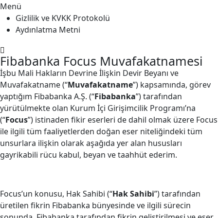
Menü
Gizlilik ve KVKK Protokolü
Aydınlatma Metni
Fibabanka Focus Muvafakatnamesi
İşbu Mali Hakların Devrine İlişkin Devir Beyanı ve
Muvafakatname (“
Muvafakatname
”) kapsamında, görev
yaptığım Fibabanka A.Ş. (“
Fibabanka
”) tarafından
yürütülmekte olan Kurum İçi Girişimcilik Programı’na
(“
Focus
”) istinaden fikir eserleri de dahil olmak üzere Focus
ile ilgili tüm faaliyetlerden doğan eser niteliğindeki tüm
unsurlara ilişkin olarak aşağıda yer alan hususları
gayrikabili rücu kabul, beyan ve taahhüt ederim.
Focus’un konusu, Hak Sahibi (“
Hak Sahibi
”) tarafından
üretilen fikrin Fibabanka bünyesinde ve ilgili sürecin
sonunda, Fibabanka tarafından fikrin geliştirilmesi ve eser