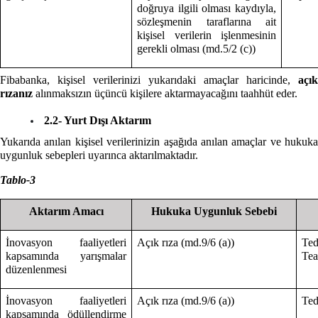
doğruya ilgili olması kaydıyla,
sözleşmenin taraflarına ait
kişisel verilerin işlenmesinin
gerekli olması (md.5/2 (c))
Fibabanka, kişisel verilerinizi yukarıdaki amaçlar haricinde,
açık
rızanız
alınmaksızın üçüncü kişilere aktarmayacağını taahhüt eder.
2.2- Yurt Dışı Aktarım
Yukarıda anılan kişisel verilerinizin aşağıda anılan amaçlar ve hukuka
uygunluk sebepleri uyarınca aktarılmaktadır.
Tablo-3
Aktarım Amacı
Hukuka Uygunluk Sebebi
İnovasyon faaliyetleri
Açık rıza (md.9/6 (a))
Te
kapsamında yarışmalar
Te
düzenlenmesi
İnovasyon faaliyetleri
Açık rıza (md.9/6 (a))
Ted
kapsamında ödüllendirme