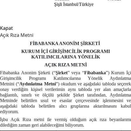
Şişli
İstanbul/Türkiye
Kapat
Açık Rıza Metni
FİBABANKA ANONİM ŞİRKETİ
KURUM İÇİ GİRİŞİMCİLİK PROGRAMI
KATILIMCILARINA YÖNELİK
AÇIK RIZA METNİ
Fibabanka Anonim Şirketi (“
Şirket
” veya “
Fibabanka
”) Kurum İç
Girişimcilik Programı Katılımcılarına Yönelik Aydınlatma
Metnini
(“
Aydınlatma Metni
”) okudum ve aşağıdaki tabloda seçere
onay verdiğim kişisel verilerimin aynı tabloda yer alan amaçlarla
bağlantılı, sınırlı ve ölçülü şekilde Şirket tarafından, Aydınlatma
Metninde belirtilen usul ve esaslar çerçevesinde işlenmesini ve
aşağıdaki tabloda belirtilen alıcı gruplarına aktarılmasını kabul
ediyorum.
İşbu Açık Rıza metni ile vermiş olduğum açık rıza beyanlarımı
dilediğim zaman geri alabileceğimi biliyorum.