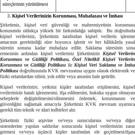
süreçlerinin yürütülmesi
Kişisel Verilerinizin Korunması, Muhafazası ve İmhası
Şirketimiz, kişisel veri güvenliği ve mahremiyetinin korunması
konusunda oldukça yüksek bir farkındalığa sahiptir. Bu doğrultuda
kişisel verileriniz, Şirketimiz tarafından kişisel verilerin işlenme
amacının gerektirdiği süre boyunca işlenir ve her hâlükârda yasal
sürenin sonuna kadar muhafaza edilir. Saklama süresinin sona
ermesinin ardından kişisel verileriniz Şirketimizin
Kişisel Verileri
Korunması ve Gizliliği Politikası, Özel Nitelikli Kişisel Verilerin
Korunması ve Gizliliği Politikası
ile
Kişisel Veri Saklama ve İmh
Politikası
doğrultusunda KVK mevzuatına uygun olarak elektronik v
fiziki ortamlardan silinir, yok edilir veya anonim hale getirilir.
Kişisel verilerinize, yetkisiz kişiler tarafından erişilmesini, kişisel
verilerinizin hatalı işlenmesini, ifşa edilmesini, hukuka uygun olmayan
sebeplerle değiştirilmesini/silinmesini önlemek, korunmasını ve
güvenliğini sağlamak amacıyla Şirketimiz KVK mevzuatı uyarınca
gerekli tüm teknik ve idari tedbirleri alır.
Şirketimiz fiziki arşivine ve/veya sunucularına ve/veya diğer
sistemlerine yapılan saldırılar sonucunda kişisel verilerinizin zarar
görmesi ve/veya üçüncü kişiler tarafından ele geçirilmesi/ifşası