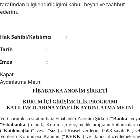
tarafından bilgilendirildiğimi kabul, beyan ve taahhüt
ederim.
Hak Sahibi/Katılımcı :
Tarih :
İmza :
Kapat
Aydınlatma Metni
FİBABANKA
ANONİM ŞİRKETİ
KURUM İÇİ GİRİŞİMCİLİK PROGRAMI
KATILIMCILARINA
YÖNELİK AYDINLATMA METNİ
Veri sorumlusu sıfatını haiz Fibabanka
Anonim Şirketi
(“
Banka
” veya
“
Fibabanka
”)
olarak, Kurum içi girişimcilik programı katılımcılarına
(“
Katılımcı(lar)
” veya “
siz
”) ait kişisel verilerin, 6698 sayılı Kişisel
Verilerin Korunması Kanunu (“
KVKK
”) ve ikincil düzenlemelerine