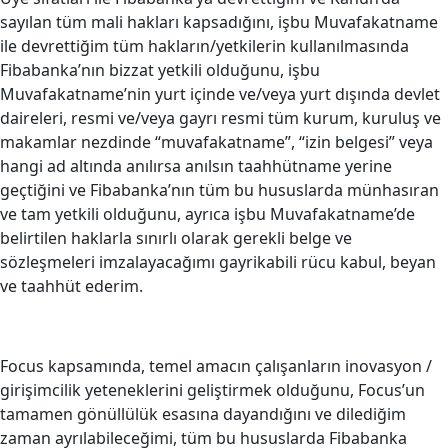
sayılan tüm mali hakları kapsadığını, işbu Muvafakatname
ile devrettiğim tüm hakların/yetkilerin kullanılmasında
Fibabanka’nın bizzat yetkili olduğunu, işbu
Muvafakatname’nin yurt içinde ve/veya yurt dışında devlet
daireleri, resmi ve/veya gayrı resmi tüm kurum, kuruluş ve
makamlar nezdinde “muvafakatname”, “izin belgesi” veya
hangi ad altında anılırsa anılsın taahhütname yerine
geçtiğini ve Fibabanka’nın tüm bu hususlarda münhasıran
ve tam yetkili olduğunu, ayrıca işbu Muvafakatname’de
belirtilen haklarla sınırlı olarak gerekli belge ve
sözleşmeleri imzalayacağımı gayrikabili rücu kabul, beyan
ve taahhüt ederim.
Focus kapsamında, temel amacın çalışanların inovasyon /
girişimcilik yeteneklerini geliştirmek olduğunu, Focus’un
tamamen gönüllülük esasına dayandığını ve dilediğim
zaman ayrılabileceğimi, tüm bu hususlarda Fibabanka