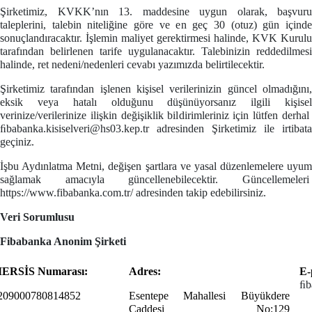
Şirketimiz, KVKK’nın 13. maddesine uygun olarak, başvuru
taleplerini, talebin niteliğine göre ve en geç 30 (otuz) gün içinde
sonuçlandıracaktır. İşlemin maliyet gerektirmesi halinde, KVK Kurulu
tarafından belirlenen tarife uygulanacaktır. Talebinizin reddedilmesi
halinde, ret nedeni/nedenleri cevabı yazımızda belirtilecektir.
Şirketimiz tarafından işlenen kişisel verilerinizin güncel olmadığını,
eksik veya hatalı olduğunu düşünüyorsanız ilgili kişisel
verinize/verilerinize ilişkin değişiklik bildirimleriniz için lütfen derhal
ﬁbabanka.kisiselveri@hs03.kep.tr
adresinden Şirketimiz ile irtibata
geçiniz.
İşbu Aydınlatma Metni, değişen şartlara ve yasal düzenlemelere uyum
sağlamak amacıyla güncellenebilecektir. Güncellemeleri
https://www.fibabanka.com.tr/
adresinden takip edebilirsiniz.
Veri Sorumlusu
Fibabanka
Anonim Şirketi
ERSİS Numarası:
Adres:
E-
ﬁb
209000780814852
Esentepe Mahallesi Büyükdere
Caddesi No:129