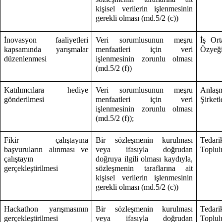
kişisel verilerin işlenmesinin
gerekli olması (md.5/2 (c))
İnovasyon faaliyetleri
Veri sorumlusunun meşru
İş Ort
kapsamında yarışmalar
menfaatleri için veri
Özyeği
düzenlenmesi
işlenmesinin zorunlu olması
(md.5/2 (f))
Katılımcılara hediye
Veri sorumlusunun meşru
Anlaş
gönderilmesi
menfaatleri için veri
Şirketl
işlenmesinin zorunlu olması
(md.5/2 (f));
Fikir çalıştayına
Bir sözleşmenin kurulması
Tedari
başvuruların alınması ve
veya ifasıyla doğrudan
Toplulu
çalıştayın
doğruya ilgili olması kaydıyla,
gerçekleştirilmesi
sözleşmenin taraflarına ait
kişisel verilerin işlenmesinin
gerekli olması (md.5/2 (c))
Hackathon yarışmasının
Bir sözleşmenin kurulması
Tedari
gerçekleştirilmesi
veya ifasıyla doğrudan
Toplulu