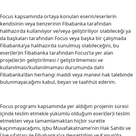
Focus kapsamında ortaya konulan eserin/eserlerin
kendisinin veya benzerinin Fibabanka tarafından
halihazırda kullanılıyor ve/veya geliştiriliyor olabileceği ya
da başkaları tarafından Focus veya başka bir çalışmada
Fibabanka’ya halihazırda sunulmuş olabileceğini, bu
eser(ler)in Fibabanka tarafından Focus’ta yer alan
proje(ler)in geliştirilmesi / geliştirilmemesi ve
kullanılması/kullanılmaması durumunda dahi
Fibabanka’dan herhangi maddi veya manevi hak talebinde
bulunmayacağımı kabul, beyan ve taahhüt ederim.
Focus programı kapsamında yer aldığım projenin süresi
içinde teslim etmekle yükümlü olduğum eseri(ler)i teslim
etmekten veya tamamlamaktan hiçbir surette
kaçınmayacağımı, işbu Muvafakatname’nin Hak Sahibi ve
Üye sıfatları ile Fibabanka’ya devrettiğim ve Kanun’da