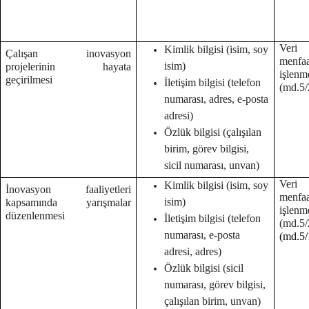
Veri 
Kimlik bilgisi (isim, soy
Çalışan inovasyon
menf
isim)
projelerinin hayata
işlenm
geçirilmesi
İletişim bilgisi (telefon
(md.5/2
numarası, adres, e-posta
adresi)
Özlük bilgisi (çalışılan
birim, görev bilgisi,
sicil numarası, unvan)
Veri 
Kimlik bilgisi (isim, soy
İnovasyon faaliyetleri
menf
isim)
kapsamında yarışmalar
işlenm
düzenlenmesi
İletişim bilgisi (telefon
(md.
numarası, e-posta
(md.5/
adresi, adres)
Özlük bilgisi (sicil
numarası, görev bilgisi,
çalışılan birim, unvan)