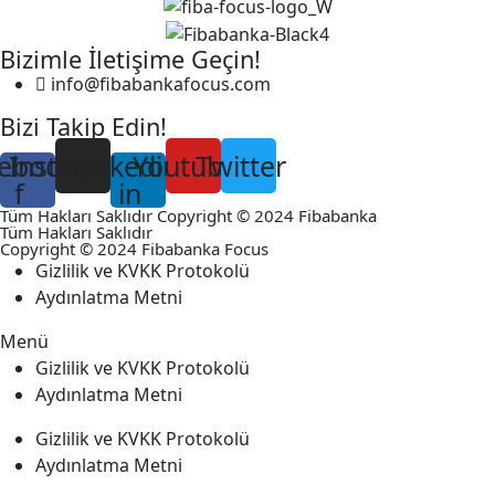
Bizimle İletişime Geçin!
info@fibabankafocus.com
Bizi Takip Edin!
ebook-
Instagram
Linkedin-
Youtube
Twitter
f
in
Tüm Hakları Saklıdır Copyright © 2024 Fibabanka
Tüm Hakları Saklıdır
Copyright © 2024 Fibabanka Focus
Gizlilik ve KVKK Protokolü
Aydınlatma Metni
Menü
Gizlilik ve KVKK Protokolü
Aydınlatma Metni
Gizlilik ve KVKK Protokolü
Aydınlatma Metni