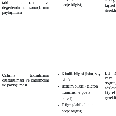
sözleş
tabi tutulması ve
proje bilgisi)
kişise
değerlendirme sonuçlarının
gerekl
paylaşılması
Bir s
Kimlik bilgisi (isim, soy
Çalışma takımlarının
veya
isim)
oluşturulması ve katılımcılar
doğruy
ile paylaşılması
İletişim bilgisi (telefon
sözleş
numarası, e-posta
kişise
gerekl
adresi)
Diğer (dahil olunan
proje bilgisi)