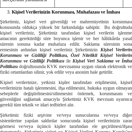
Kişisel Verilerinizin Korunması, Muhafazası ve İmhası
Şirketimiz, kişisel veri güvenliği ve mahremiyetinin korunması
konusunda oldukça yüksek bir farkındalığa sahiptir. Bu doğrultuda
kişisel verileriniz, Şirketimiz tarafından kişisel verilerin işlenme
amacının gerektirdiği süre boyunca işlenir ve her hâlükârda yasal
sürenin sonuna kadar muhafaza edilir. Saklama süresinin sona
ermesinin ardından kişisel verileriniz Şirketimizin
Kişisel Verileri
Korunması ve Gizliliği Politikası, Özel Nitelikli Kişisel Verilerin
Korunması ve Gizliliği Politikası
ile
Kişisel Veri Saklama ve İmh
Politikası
doğrultusunda KVK mevzuatına uygun olarak elektronik v
fiziki ortamlardan silinir, yok edilir veya anonim hale getirilir.
Kişisel verilerinize, yetkisiz kişiler tarafından erişilmesini, kişisel
verilerinizin hatalı işlenmesini, ifşa edilmesini, hukuka uygun olmayan
sebeplerle değiştirilmesini/silinmesini önlemek, korunmasını ve
güvenliğini sağlamak amacıyla Şirketimiz KVK mevzuatı uyarınca
gerekli tüm teknik ve idari tedbirleri alır.
Şirketimiz fiziki arşivine ve/veya sunucularına ve/veya diğer
sistemlerine yapılan saldırılar sonucunda kişisel verilerinizin zarar
görmesi ve/veya üçüncü kişiler tarafından ele geçirilmesi/ifşası
durumunda, Şirketimiz sizleri ve Kişisel Verileri Koruma Kurulu’nu