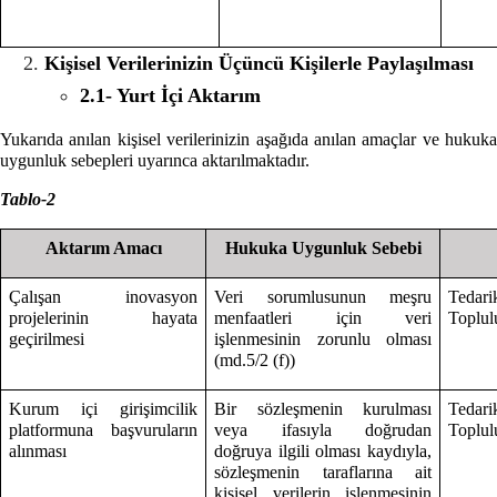
Kişisel Verilerinizin Üçüncü Kişilerle Paylaşılması
2.1- Yurt İçi Aktarım
Yukarıda anılan kişisel verilerinizin aşağıda anılan amaçlar ve hukuka
uygunluk sebepleri uyarınca aktarılmaktadır.
Tablo-2
Aktarım Amacı
Hukuka Uygunluk Sebebi
Çalışan inovasyon
Veri sorumlusunun meşru
Tedari
projelerinin hayata
menfaatleri için veri
Toplulu
geçirilmesi
işlenmesinin zorunlu olması
(md.5/2 (f))
Kurum içi girişimcilik
Bir sözleşmenin kurulması
Tedari
platformuna başvuruların
veya ifasıyla doğrudan
Toplulu
alınması
doğruya ilgili olması kaydıyla,
sözleşmenin taraflarına ait
kişisel verilerin işlenmesinin