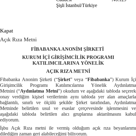
Şişli
İstanbul/Türkiye
Kapat
Açık Rıza Metni
FİBABANKA ANONİM ŞİRKETİ
KURUM İÇİ GİRİŞİMCİLİK PROGRAMI
KATILIMCILARINA YÖNELİK
AÇIK RIZA METNİ
Fibabanka Anonim Şirketi (“
Şirket
” veya “
Fibabanka
”) Kurum İç
Girişimcilik Programı Katılımcılarına Yönelik Aydınlatma
Metnini
(“
Aydınlatma Metni
”) okudum ve aşağıdaki tabloda seçere
onay verdiğim kişisel verilerimin aynı tabloda yer alan amaçlarla
bağlantılı, sınırlı ve ölçülü şekilde Şirket tarafından, Aydınlatma
Metninde belirtilen usul ve esaslar çerçevesinde işlenmesini ve
aşağıdaki tabloda belirtilen alıcı gruplarına aktarılmasını kabul
ediyorum.
İşbu Açık Rıza metni ile vermiş olduğum açık rıza beyanlarımı
dilediğim zaman geri alabileceğimi biliyorum.