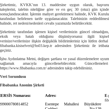
Şirketimiz, KVKK’nın 13. maddesine uygun olarak, başvuru
taleplerini, talebin niteliğine göre ve en geç 30 (otuz) gün içinde
sonuçlandıracaktır. İşlemin maliyet gerektirmesi halinde, KVK Kurulu
tarafından belirlenen tarife uygulanacaktır. Talebinizin reddedilmesi
halinde, ret nedeni/nedenleri cevabı yazımızda belirtilecektir.
Şirketimiz tarafından işlenen kişisel verilerinizin güncel olmadığını,
eksik veya hatalı olduğunu düşünüyorsanız ilgili kişisel
verinize/verilerinize ilişkin değişiklik bildirimleriniz için lütfen derhal
ﬁbabanka.kisiselveri@hs03.kep.tr
adresinden Şirketimiz ile irtibata
geçiniz.
İşbu Aydınlatma Metni, değişen şartlara ve yasal düzenlemelere uyum
sağlamak amacıyla güncellenebilecektir. Güncellemeleri
https://www.fibabanka.com.tr/
adresinden takip edebilirsiniz.
Veri Sorumlusu
Fibabanka
Anonim Şirketi
ERSİS Numarası:
Adres:
E-
ﬁb
209000780814852
Esentepe Mahallesi Büyükdere
Caddesi No:129