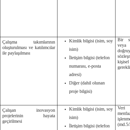
Bir s
Kimlik bilgisi (isim, soy
Çalışma takımlarının
veya
oluşturulması ve katılımcılar
isim)
doğruy
ile paylaşılması
sözleş
İletişim bilgisi (telefon
kişise
numarası, e-posta
gerekl
adresi)
Diğer (dahil olunan
proje bilgisi)
Veri 
Kimlik bilgisi (isim, soy
Çalışan inovasyon
menf
projelerinin hayata
isim)
işlenm
geçirilmesi
(md.5/2
İletişim bilgisi (telefon