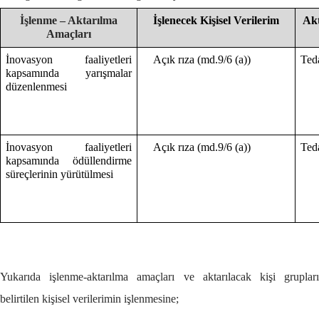
İşlenme – Aktarılma
İşlenecek Kişisel Verilerim
Akt
Amaçları
İnovasyon faaliyetleri
Açık rıza (md.9/6 (a))
Ted
kapsamında yarışmalar
düzenlenmesi
İnovasyon faaliyetleri
Açık rıza (md.9/6 (a))
Teda
kapsamında ödüllendirme
süreçlerinin yürütülmesi
Yukarıda işlenme-aktarılma amaçları ve aktarılacak kişi grupları
belirtilen kişisel verilerimin işlenmesine;