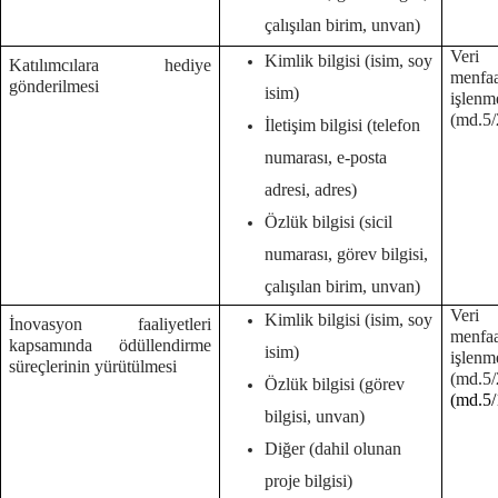
çalışılan birim, unvan)
Veri 
Kimlik bilgisi (isim, soy
Katılımcılara hediye
menf
gönderilmesi
isim)
işlenm
(md.5/
İletişim bilgisi (telefon
numarası, e-posta
adresi, adres)
Özlük bilgisi (sicil
numarası, görev bilgisi,
çalışılan birim, unvan)
Veri 
Kimlik bilgisi (isim, soy
İnovasyon faaliyetleri
menf
kapsamında ödüllendirme
isim)
işlenm
süreçlerinin yürütülmesi
(md.
Özlük bilgisi (görev
(md.5/
bilgisi, unvan)
Diğer (dahil olunan
proje bilgisi)