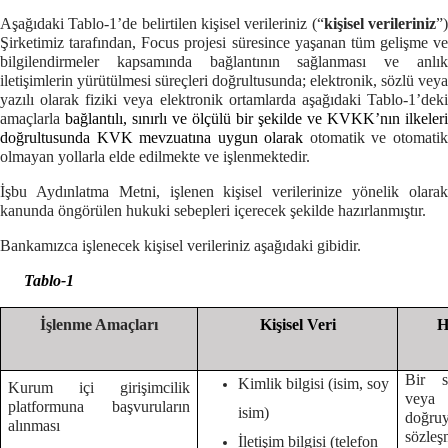
Aşağıdaki Tablo-1’de belirtilen kişisel verileriniz (“
kişisel verileriniz
”
Şirketimiz tarafından, Focus projesi süresince yaşanan tüm gelişme ve
bilgilendirmeler kapsamında bağlantının sağlanması ve anlık
iletişimlerin yürütülmesi süreçleri doğrultusunda; elektronik, sözlü veya
yazılı olarak fiziki veya elektronik ortamlarda aşağıdaki Tablo-1’deki
amaçlarla
bağlantılı, sınırlı ve ölçülü bir şekilde ve KVKK’nın ilkeleri
doğrultusunda KVK mevzuatına uygun olarak
otomatik ve otomati
olmayan yollarla elde edilmekte ve işlenmektedir.
İşbu Aydınlatma Metni, işlenen kişisel verilerinize yönelik olarak
kanunda öngörülen hukuki sebepleri içerecek şekilde hazırlanmıştır.
Bankamızca işlenecek kişisel verileriniz aşağıdaki gibidir.
Tablo-1
İşlenme Amaçları
Kişisel Veri
H
Bir s
Kimlik bilgisi (isim, soy
Kurum içi girişimcilik
veya
platformuna başvuruların
isim)
doğruy
alınması
sözleş
İletişim bilgisi (telefon