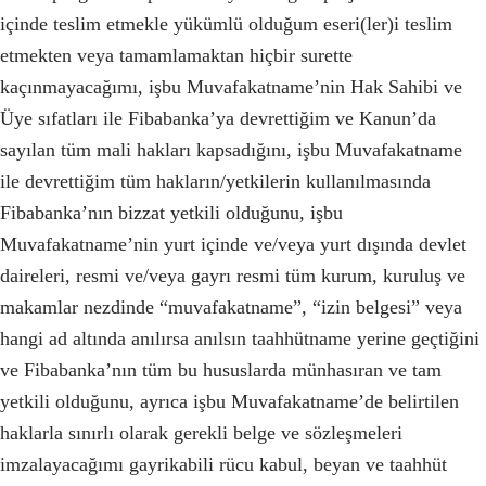
içinde teslim etmekle yükümlü olduğum eseri(ler)i teslim
etmekten veya tamamlamaktan hiçbir surette
kaçınmayacağımı, işbu Muvafakatname’nin Hak Sahibi ve
Üye sıfatları ile Fibabanka’ya devrettiğim ve Kanun’da
sayılan tüm mali hakları kapsadığını, işbu Muvafakatname
ile devrettiğim tüm hakların/yetkilerin kullanılmasında
Fibabanka’nın bizzat yetkili olduğunu, işbu
Muvafakatname’nin yurt içinde ve/veya yurt dışında devlet
daireleri, resmi ve/veya gayrı resmi tüm kurum, kuruluş ve
makamlar nezdinde “muvafakatname”, “izin belgesi” veya
hangi ad altında anılırsa anılsın taahhütname yerine geçtiğini
ve Fibabanka’nın tüm bu hususlarda münhasıran ve tam
yetkili olduğunu, ayrıca işbu Muvafakatname’de belirtilen
haklarla sınırlı olarak gerekli belge ve sözleşmeleri
imzalayacağımı gayrikabili rücu kabul, beyan ve taahhüt