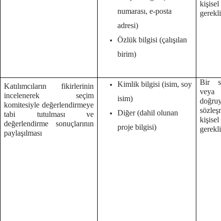
kişise
numarası, e-posta
gerekl
adresi)
Özlük bilgisi (çalışılan
birim)
Bir s
Kimlik bilgisi (isim, soy
Katılımcıların fikirlerinin
veya
incelenerek seçim
isim)
doğruy
komitesiyle değerlendirmeye
sözleş
Diğer (dahil olunan
tabi tutulması ve
kişise
değerlendirme sonuçlarının
proje bilgisi)
gerekl
paylaşılması