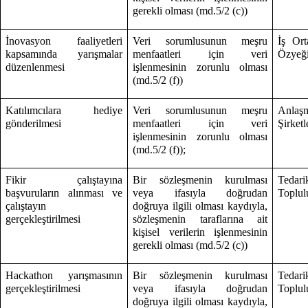
gerekli olması (md.5/2 (c))
İnovasyon faaliyetleri
Veri sorumlusunun meşru
İş Ort
kapsamında yarışmalar
menfaatleri için veri
Özyeği
düzenlenmesi
işlenmesinin zorunlu olması
(md.5/2 (f))
Katılımcılara hediye
Veri sorumlusunun meşru
Anlaş
gönderilmesi
menfaatleri için veri
Şirketl
işlenmesinin zorunlu olması
(md.5/2 (f));
Fikir çalıştayına
Bir sözleşmenin kurulması
Tedari
başvuruların alınması ve
veya ifasıyla doğrudan
Toplulu
çalıştayın
doğruya ilgili olması kaydıyla,
gerçekleştirilmesi
sözleşmenin taraflarına ait
kişisel verilerin işlenmesinin
gerekli olması (md.5/2 (c))
Hackathon yarışmasının
Bir sözleşmenin kurulması
Tedari
gerçekleştirilmesi
veya ifasıyla doğrudan
Toplulu
doğruya ilgili olması kaydıyla,