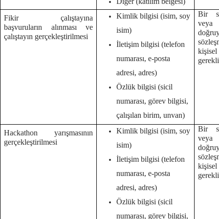
Diğer (katılım belgesi)
Bir s
Kimlik bilgisi (isim, soy
Fikir çalıştayına
veya
başvuruların alınması ve
isim)
doğruy
çalıştayın gerçekleştirilmesi
sözleş
İletişim bilgisi (telefon
kişise
numarası, e-posta
gerekl
adresi, adres)
Özlük bilgisi (sicil
numarası, görev bilgisi,
çalışılan birim, unvan)
Bir s
Kimlik bilgisi (isim, soy
Hackathon yarışmasının
veya
gerçekleştirilmesi
isim)
doğruy
sözleş
İletişim bilgisi (telefon
kişise
numarası, e-posta
gerekl
adresi, adres)
Özlük bilgisi (sicil
numarası, görev bilgisi,