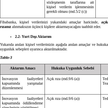
sözleşmenin taraflarına ait
kişisel verilerin işlenmesinin
gerekli olması (md.5/2 (c))
Fibabanka, kişisel verilerinizi yukarıdaki amaçlar haricinde,
açık
rızanız
alınmaksızın üçüncü kişilere aktarmayacağını taahhüt eder.
2.2- Yurt Dışı Aktarım
Yukarıda anılan kişisel verilerinizin aşağıda anılan amaçlar ve hukuka
uygunluk sebepleri uyarınca aktarılmaktadır.
Tablo-3
Aktarım Amacı
Hukuka Uygunluk Sebebi
İnovasyon faaliyetleri
Açık rıza (md.9/6 (a))
Te
kapsamında yarışmalar
Te
düzenlenmesi
İnovasyon faaliyetleri
Açık rıza (md.9/6 (a))
Ted
kapsamında ödüllendirme
süreçlerinin yürütülmesi