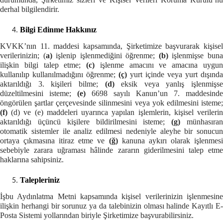
derhal bilgilendirir.
Bilgi Edinme Hakkınız
KVKK’nın 11. maddesi kapsamında, Şirketimize başvurarak kişisel
verilerinizin; (
a)
işlenip işlenmediğini öğrenme;
(b)
işlenmişse bun
ilişkin bilgi talep etme;
(c)
işlenme amacını ve amacına uygu
kullanılıp kullanılmadığını öğrenme;
(ç)
yurt içinde veya yurt dışında
aktarıldığı 3. kişileri bilme;
(d)
eksik veya yanlış işlenmişse
düzeltilmesini isteme;
(e)
6698 sayılı Kanun’un 7. maddesinde
öngörülen şartlar çerçevesinde silinmesini veya yok edilmesini isteme;
(f)
(d) ve (e) maddeleri uyarınca yapılan işlemlerin, kişisel verileri
aktarıldığı üçüncü kişilere bildirilmesini isteme;
(g)
münhasıra
otomatik sistemler ile analiz edilmesi nedeniyle aleyhe bir sonucun
ortaya çıkmasına itiraz etme ve
(ğ)
kanuna aykırı olarak işlenmes
sebebiyle zarara uğraması hâlinde zararın giderilmesini talep etme
haklarına sahip
siniz.
Talepleriniz
İşbu Aydınlatma Metni kapsamında kişisel verilerinizin işlenmesine
ilişkin herhangi bir sorunuz ya da talebinizin olması halinde Kayıtlı E-
Posta Sistemi yollarından biriyle Şirketimize başvurabilirsiniz.