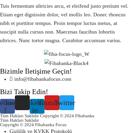
Tuis fermentum ultricies arcu, et eleifend justo pretium vel.
Etiam eget dignissim dolor, vel mollis leo. Donec rhoncus
nibh et porttitor tempus. Proin tempor luctus metus, at
suscipit nulla cursus non. Maecenas faucibus lobortis
ultrices. Nunc tortor magna. Curabitur accumsan varius.
Bizimle İletişime Geçin!
info@fibabankafocus.com
Bizi Takip Edin!
ebook-
Instagram
Linkedin-
Youtube
Twitter
f
in
Tüm Hakları Saklıdır Copyright © 2024 Fibabanka
Tüm Hakları Saklıdır
Copyright © 2024 Fibabanka Focus
Gizlilik ve KVKK Protokolü