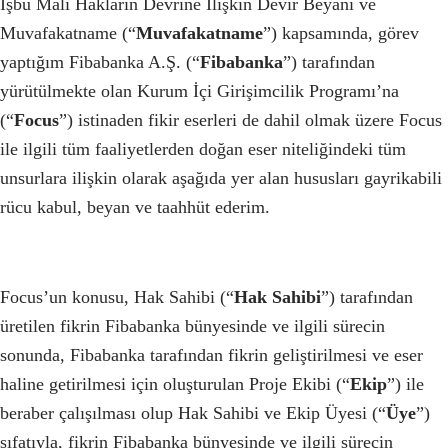
İşbu Mali Hakların Devrine İlişkin Devir Beyanı ve
Muvafakatname (“
Muvafakatname
”) kapsamında, görev
yaptığım Fibabanka A.Ş. (“
Fibabanka
”) tarafından
yürütülmekte olan Kurum İçi Girişimcilik Programı’na
(“
Focus
”) istinaden fikir eserleri de dahil olmak üzere Focus
ile ilgili tüm faaliyetlerden doğan eser niteliğindeki tüm
unsurlara ilişkin olarak aşağıda yer alan hususları gayrikabili
rücu kabul, beyan ve taahhüt ederim.
Focus’un konusu, Hak Sahibi (“
Hak Sahibi
”) tarafından
üretilen fikrin Fibabanka bünyesinde ve ilgili sürecin
sonunda, Fibabanka tarafından fikrin geliştirilmesi ve eser
haline getirilmesi için oluşturulan Proje Ekibi (“
Ekip
”) ile
beraber çalışılması olup Hak Sahibi ve Ekip Üyesi (“
Üye
”)
sıfatıyla, fikrin Fibabanka bünyesinde ve ilgili sürecin