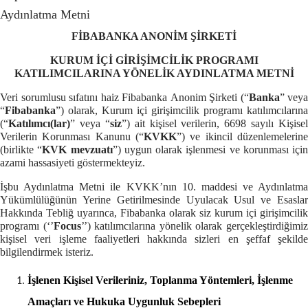
Aydınlatma Metni
FİBABANKA
ANONİM ŞİRKETİ
KURUM İÇİ GİRİŞİMCİLİK PROGRAMI
KATILIMCILARINA
YÖNELİK AYDINLATMA METNİ
Veri sorumlusu sıfatını haiz Fibabanka
Anonim Şirketi
(“
Banka
” veya
“
Fibabanka
”)
olarak, Kurum içi girişimcilik programı katılımcılarına
(“
Katılımcı(lar)
” veya “
siz
”) ait kişisel verilerin, 6698 sayılı Kişisel
Verilerin Korunması Kanunu (“
KVKK
”) ve ikincil düzenlemelerine
(birlikte “
KVK mevzuatı
”) uygun olarak işlenmesi ve korunması için
azami hassasiyeti göstermekteyiz.
İşbu Aydınlatma Metni ile KVKK’nın 10. maddesi ve Aydınlatma
Yükümlülüğünün Yerine Getirilmesinde Uyulacak Usul ve Esaslar
Hakkında Tebliğ uyarınca, Fibabanka olarak siz kurum içi girişimcilik
programı (‘’
Focus
’’) katılımcılarına yönelik olarak gerçekleştirdiğimi
kişisel veri işleme faaliyetleri hakkında sizleri en şeffaf şekilde
bilgilendirmek isteriz.
İşlenen Kişisel Verileriniz, Toplanma Yöntemleri, İşlenme
Amaçları ve Hukuka Uygunluk Sebepleri