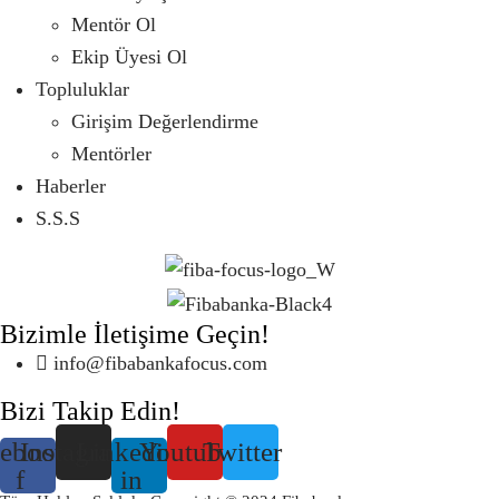
Mentör Ol
Ekip Üyesi Ol
Topluluklar
Girişim Değerlendirme
Mentörler
Haberler
S.S.S
Bizimle İletişime Geçin!
info@fibabankafocus.com
Bizi Takip Edin!
ebook-
Instagram
Linkedin-
Youtube
Twitter
f
in