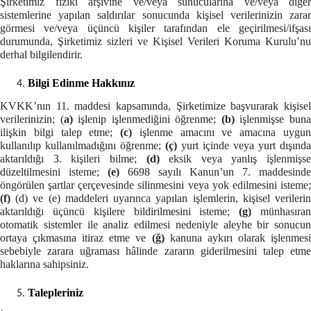
Şirketimiz fiziki arşivine ve/veya sunucularına ve/veya diğer
sistemlerine yapılan saldırılar sonucunda kişisel verilerinizin zarar
görmesi ve/veya üçüncü kişiler tarafından ele geçirilmesi/ifşası
durumunda, Şirketimiz sizleri ve Kişisel Verileri Koruma Kurulu’nu
derhal bilgilendirir.
Bilgi Edinme Hakkınız
KVKK’nın 11. maddesi kapsamında, Şirketimize başvurarak kişisel
verilerinizin; (
a)
işlenip işlenmediğini öğrenme;
(b)
işlenmişse bun
ilişkin bilgi talep etme;
(c)
işlenme amacını ve amacına uygu
kullanılıp kullanılmadığını öğrenme;
(ç)
yurt içinde veya yurt dışında
aktarıldığı 3. kişileri bilme;
(d)
eksik veya yanlış işlenmişse
düzeltilmesini isteme;
(e)
6698 sayılı Kanun’un 7. maddesinde
öngörülen şartlar çerçevesinde silinmesini veya yok edilmesini isteme;
(f)
(d) ve (e) maddeleri uyarınca yapılan işlemlerin, kişisel verileri
aktarıldığı üçüncü kişilere bildirilmesini isteme;
(g)
münhasıra
otomatik sistemler ile analiz edilmesi nedeniyle aleyhe bir sonucun
ortaya çıkmasına itiraz etme ve
(ğ)
kanuna aykırı olarak işlenmes
sebebiyle zarara uğraması hâlinde zararın giderilmesini talep etme
haklarına sahip
siniz.
Talepleriniz