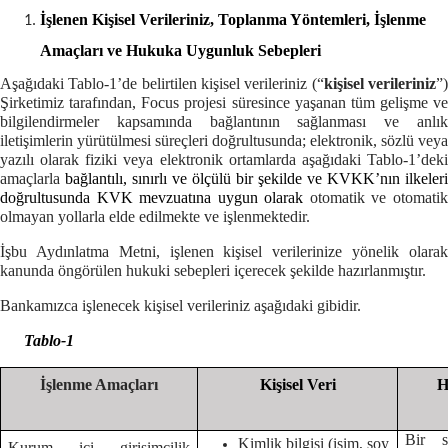
İşlenen Kişisel Verileriniz, Toplanma Yöntemleri, İşlenme
Amaçları ve Hukuka Uygunluk Sebepleri
Aşağıdaki Tablo-1’de belirtilen kişisel verileriniz (“
kişisel verileriniz
”
Şirketimiz tarafından, Focus projesi süresince yaşanan tüm gelişme ve
bilgilendirmeler kapsamında bağlantının sağlanması ve anlık
iletişimlerin yürütülmesi süreçleri doğrultusunda; elektronik, sözlü veya
yazılı olarak fiziki veya elektronik ortamlarda aşağıdaki Tablo-1’deki
amaçlarla
bağlantılı, sınırlı ve ölçülü bir şekilde ve KVKK’nın ilkeleri
doğrultusunda KVK mevzuatına uygun olarak
otomatik ve otomati
olmayan yollarla elde edilmekte ve işlenmektedir.
İşbu Aydınlatma Metni, işlenen kişisel verilerinize yönelik olarak
kanunda öngörülen hukuki sebepleri içerecek şekilde hazırlanmıştır.
Bankamızca işlenecek kişisel verileriniz aşağıdaki gibidir.
Tablo-1
İşlenme Amaçları
Kişisel Veri
H
Bir s
Kimlik bilgisi (isim, soy
Kurum içi girişimcilik