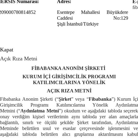
ERSİS Numarası:
Adres:
E-
ﬁb
209000780814852
Esentepe Mahallesi Büyükdere
Caddesi No:129
Şişli
İstanbul/Türkiye
Kapat
Açık Rıza Metni
FİBABANKA ANONİM ŞİRKETİ
KURUM İÇİ GİRİŞİMCİLİK PROGRAMI
KATILIMCILARINA YÖNELİK
AÇIK RIZA METNİ
Fibabanka Anonim Şirketi (“
Şirket
” veya “
Fibabanka
”) Kurum İç
Girişimcilik Programı Katılımcılarına Yönelik Aydınlatma
Metnini
(“
Aydınlatma Metni
”) okudum ve aşağıdaki tabloda seçere
onay verdiğim kişisel verilerimin aynı tabloda yer alan amaçlarla
bağlantılı, sınırlı ve ölçülü şekilde Şirket tarafından, Aydınlatma
Metninde belirtilen usul ve esaslar çerçevesinde işlenmesini ve
aşağıdaki tabloda belirtilen alıcı gruplarına aktarılmasını kabul