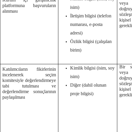
veya
platformuna başvuruların
isim)
doğruy
alınması
sözleş
İletişim bilgisi (telefon
kişise
numarası, e-posta
gerekl
adresi)
Özlük bilgisi (çalışılan
birim)
Bir s
Kimlik bilgisi (isim, soy
Katılımcıların fikirlerinin
veya
incelenerek seçim
isim)
doğruy
komitesiyle değerlendirmeye
sözleş
Diğer (dahil olunan
tabi tutulması ve
kişise
değerlendirme sonuçlarının
proje bilgisi)
gerekl
paylaşılması