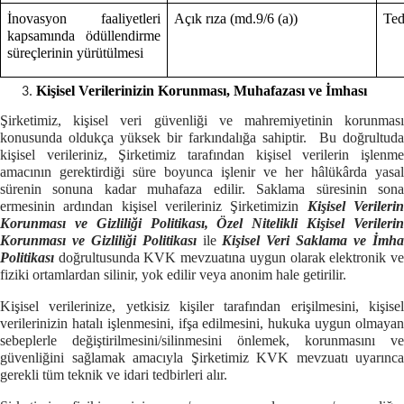
İnovasyon faaliyetleri
Açık rıza (md.9/6 (a))
Ted
kapsamında ödüllendirme
süreçlerinin yürütülmesi
Kişisel Verilerinizin Korunması, Muhafazası ve İmhası
Şirketimiz, kişisel veri güvenliği ve mahremiyetinin korunması
konusunda oldukça yüksek bir farkındalığa sahiptir. Bu doğrultuda
kişisel verileriniz, Şirketimiz tarafından kişisel verilerin işlenme
amacının gerektirdiği süre boyunca işlenir ve her hâlükârda yasal
sürenin sonuna kadar muhafaza edilir. Saklama süresinin sona
ermesinin ardından kişisel verileriniz Şirketimizin
Kişisel Verileri
Korunması ve Gizliliği Politikası, Özel Nitelikli Kişisel Verilerin
Korunması ve Gizliliği Politikası
ile
Kişisel Veri Saklama ve İmh
Politikası
doğrultusunda KVK mevzuatına uygun olarak elektronik v
fiziki ortamlardan silinir, yok edilir veya anonim hale getirilir.
Kişisel verilerinize, yetkisiz kişiler tarafından erişilmesini, kişisel
verilerinizin hatalı işlenmesini, ifşa edilmesini, hukuka uygun olmayan
sebeplerle değiştirilmesini/silinmesini önlemek, korunmasını ve
güvenliğini sağlamak amacıyla Şirketimiz KVK mevzuatı uyarınca
gerekli tüm teknik ve idari tedbirleri alır.