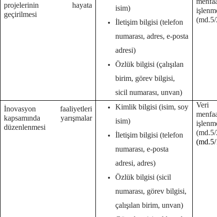
menf
projelerinin hayata
isim)
işlenm
geçirilmesi
(md.5/2
İletişim bilgisi (telefon
numarası, adres, e-posta
adresi)
Özlük bilgisi (çalışılan
birim, görev bilgisi,
sicil numarası, unvan)
Veri 
Kimlik bilgisi (isim, soy
İnovasyon faaliyetleri
menf
kapsamında yarışmalar
isim)
işlenm
düzenlenmesi
(md.
İletişim bilgisi (telefon
(md.5/
numarası, e-posta
adresi, adres)
Özlük bilgisi (sicil
numarası, görev bilgisi,
çalışılan birim, unvan)