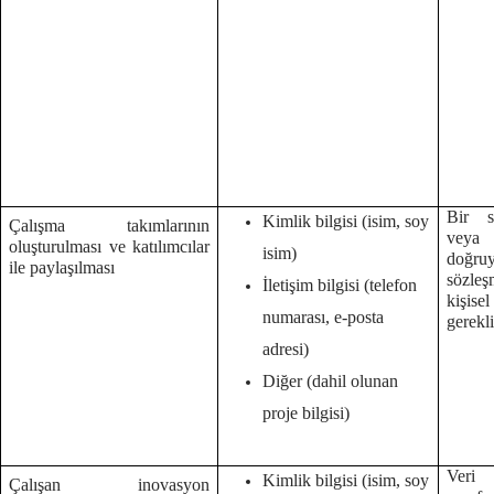
Bir s
Kimlik bilgisi (isim, soy
Çalışma takımlarının
veya
oluşturulması ve katılımcılar
isim)
doğruy
ile paylaşılması
sözleş
İletişim bilgisi (telefon
kişise
numarası, e-posta
gerekl
adresi)
Diğer (dahil olunan
proje bilgisi)
Veri 
Kimlik bilgisi (isim, soy
Çalışan inovasyon