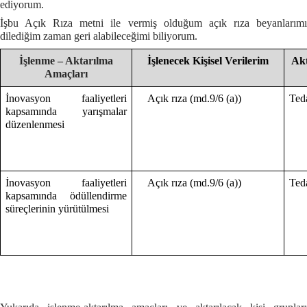
ediyorum.
İşbu Açık Rıza metni ile vermiş olduğum açık rıza beyanlarımı
dilediğim zaman geri alabileceğimi biliyorum.
İşlenme – Aktarılma
İşlenecek Kişisel Verilerim
Akt
Amaçları
İnovasyon faaliyetleri
Açık rıza (md.9/6 (a))
Ted
kapsamında yarışmalar
düzenlenmesi
İnovasyon faaliyetleri
Açık rıza (md.9/6 (a))
Teda
kapsamında ödüllendirme
süreçlerinin yürütülmesi