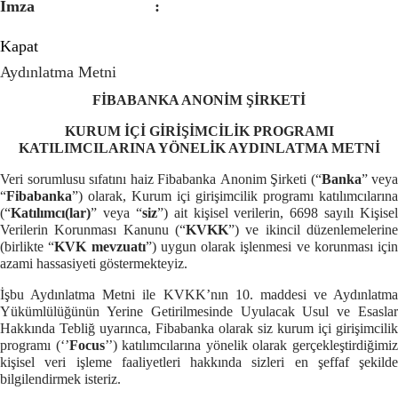
İmza :
Kapat
Aydınlatma Metni
FİBABANKA
ANONİM ŞİRKETİ
KURUM İÇİ GİRİŞİMCİLİK PROGRAMI
KATILIMCILARINA
YÖNELİK AYDINLATMA METNİ
Veri sorumlusu sıfatını haiz Fibabanka
Anonim Şirketi
(“
Banka
” veya
“
Fibabanka
”)
olarak, Kurum içi girişimcilik programı katılımcılarına
(“
Katılımcı(lar)
” veya “
siz
”) ait kişisel verilerin, 6698 sayılı Kişisel
Verilerin Korunması Kanunu (“
KVKK
”) ve ikincil düzenlemelerine
(birlikte “
KVK mevzuatı
”) uygun olarak işlenmesi ve korunması için
azami hassasiyeti göstermekteyiz.
İşbu Aydınlatma Metni ile KVKK’nın 10. maddesi ve Aydınlatma
Yükümlülüğünün Yerine Getirilmesinde Uyulacak Usul ve Esaslar
Hakkında Tebliğ uyarınca, Fibabanka olarak siz kurum içi girişimcilik
programı (‘’
Focus
’’) katılımcılarına yönelik olarak gerçekleştirdiğimi
kişisel veri işleme faaliyetleri hakkında sizleri en şeffaf şekilde
bilgilendirmek isteriz.