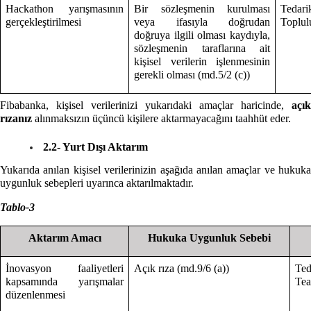
Hackathon yarışmasının
Bir sözleşmenin kurulması
Tedari
gerçekleştirilmesi
veya ifasıyla doğrudan
Toplulu
doğruya ilgili olması kaydıyla,
sözleşmenin taraflarına ait
kişisel verilerin işlenmesinin
gerekli olması (md.5/2 (c))
Fibabanka, kişisel verilerinizi yukarıdaki amaçlar haricinde,
açık
rızanız
alınmaksızın üçüncü kişilere aktarmayacağını taahhüt eder.
2.2- Yurt Dışı Aktarım
Yukarıda anılan kişisel verilerinizin aşağıda anılan amaçlar ve hukuka
uygunluk sebepleri uyarınca aktarılmaktadır.
Tablo-3
Aktarım Amacı
Hukuka Uygunluk Sebebi
İnovasyon faaliyetleri
Açık rıza (md.9/6 (a))
Te
kapsamında yarışmalar
Te
düzenlenmesi