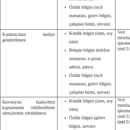
Özlük bilgisi (sicil
numarası, görev bilgisi,
çalışılan birim, unvan)
Veri 
Kimlik bilgisi (isim, soy
Katılımcılara hediye
menf
gönderilmesi
isim)
işlenm
(md.5/
İletişim bilgisi (telefon
numarası, e-posta
adresi, adres)
Özlük bilgisi (sicil
numarası, görev bilgisi,
çalışılan birim, unvan)
Veri 
Kimlik bilgisi (isim, soy
İnovasyon faaliyetleri
menf
kapsamında ödüllendirme
isim)
işlenm
süreçlerinin yürütülmesi
(md.
Özlük bilgisi (görev
(md.5/
bilgisi, unvan)