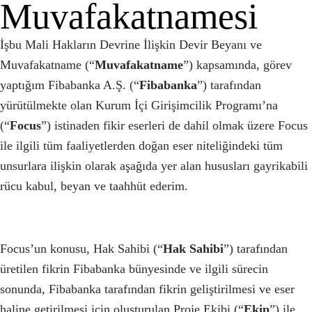
Muvafakatnamesi
İşbu Mali Hakların Devrine İlişkin Devir Beyanı ve
Muvafakatname (“
Muvafakatname
”) kapsamında, görev
yaptığım Fibabanka A.Ş. (“
Fibabanka
”) tarafından
yürütülmekte olan Kurum İçi Girişimcilik Programı’na
(“
Focus
”) istinaden fikir eserleri de dahil olmak üzere Focus
ile ilgili tüm faaliyetlerden doğan eser niteliğindeki tüm
unsurlara ilişkin olarak aşağıda yer alan hususları gayrikabili
rücu kabul, beyan ve taahhüt ederim.
Focus’un konusu, Hak Sahibi (“
Hak Sahibi
”) tarafından
üretilen fikrin Fibabanka bünyesinde ve ilgili sürecin
sonunda, Fibabanka tarafından fikrin geliştirilmesi ve eser
haline getirilmesi için oluşturulan Proje Ekibi (“
Ekip
”) ile