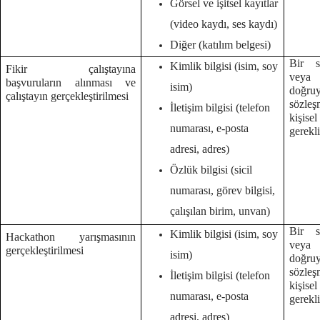
Görsel ve işitsel kayıtlar
(video kaydı, ses kaydı)
Diğer (katılım belgesi)
Bir s
Kimlik bilgisi (isim, soy
Fikir çalıştayına
veya
başvuruların alınması ve
isim)
doğruy
çalıştayın gerçekleştirilmesi
sözleş
İletişim bilgisi (telefon
kişise
numarası, e-posta
gerekl
adresi, adres)
Özlük bilgisi (sicil
numarası, görev bilgisi,
çalışılan birim, unvan)
Bir s
Kimlik bilgisi (isim, soy
Hackathon yarışmasının
veya
gerçekleştirilmesi
isim)
doğruy
sözleş
İletişim bilgisi (telefon
kişise
numarası, e-posta
gerekl
adresi, adres)