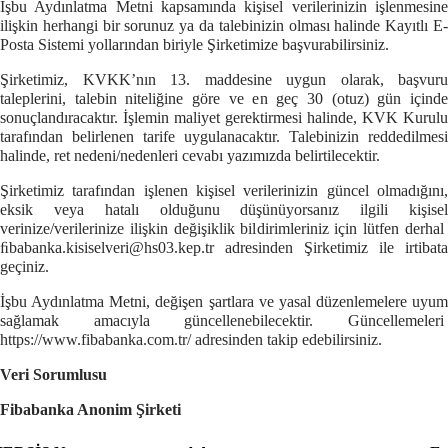
İşbu Aydınlatma Metni kapsamında kişisel verilerinizin işlenmesine
ilişkin herhangi bir sorunuz ya da talebinizin olması halinde Kayıtlı E-
Posta Sistemi yollarından biriyle Şirketimize başvurabilirsiniz.
Şirketimiz, KVKK’nın 13. maddesine uygun olarak, başvuru
taleplerini, talebin niteliğine göre ve en geç 30 (otuz) gün içinde
sonuçlandıracaktır. İşlemin maliyet gerektirmesi halinde, KVK Kurulu
tarafından belirlenen tarife uygulanacaktır. Talebinizin reddedilmesi
halinde, ret nedeni/nedenleri cevabı yazımızda belirtilecektir.
Şirketimiz tarafından işlenen kişisel verilerinizin güncel olmadığını,
eksik veya hatalı olduğunu düşünüyorsanız ilgili kişisel
verinize/verilerinize ilişkin değişiklik bildirimleriniz için lütfen derhal
ﬁbabanka.kisiselveri@hs03.kep.tr
adresinden Şirketimiz ile irtibata
geçiniz.
İşbu Aydınlatma Metni, değişen şartlara ve yasal düzenlemelere uyum
sağlamak amacıyla güncellenebilecektir. Güncellemeleri
https://www.fibabanka.com.tr/
adresinden takip edebilirsiniz.
Veri Sorumlusu
Fibabanka
Anonim Şirketi