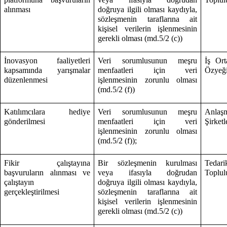
alınması
doğruya ilgili olması kaydıyla,
sözleşmenin taraflarına ait
kişisel verilerin işlenmesinin
gerekli olması (md.5/2 (c))
İnovasyon faaliyetleri
Veri sorumlusunun meşru
İş Ort
kapsamında yarışmalar
menfaatleri için veri
Özyeği
düzenlenmesi
işlenmesinin zorunlu olması
(md.5/2 (f))
Katılımcılara hediye
Veri sorumlusunun meşru
Anlaş
gönderilmesi
menfaatleri için veri
Şirketl
işlenmesinin zorunlu olması
(md.5/2 (f));
Fikir çalıştayına
Bir sözleşmenin kurulması
Tedari
başvuruların alınması ve
veya ifasıyla doğrudan
Toplulu
çalıştayın
doğruya ilgili olması kaydıyla,
gerçekleştirilmesi
sözleşmenin taraflarına ait
kişisel verilerin işlenmesinin
gerekli olması (md.5/2 (c))