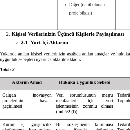
Diğer (dahil olunan
proje bilgisi)
Kişisel Verilerinizin Üçüncü Kişilerle Paylaşılması
2.1- Yurt İçi Aktarım
Yukarıda anılan kişisel verilerinizin aşağıda anılan amaçlar ve hukuka
uygunluk sebepleri uyarınca aktarılmaktadır.
Tablo-2
Aktarım Amacı
Hukuka Uygunluk Sebebi
Çalışan inovasyon
Veri sorumlusunun meşru
Tedari
projelerinin hayata
menfaatleri için veri
Toplulu
geçirilmesi
işlenmesinin zorunlu olması
(md.5/2 (f))
Kurum içi girişimcilik
Bir sözleşmenin kurulması
Tedari
platformuna başvuruların
veya ifasıyla doğrudan
Toplulu