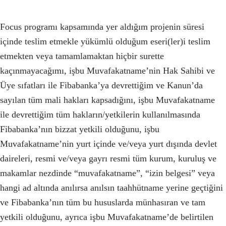
Focus programı kapsamında yer aldığım projenin süresi
içinde teslim etmekle yükümlü olduğum eseri(ler)i teslim
etmekten veya tamamlamaktan hiçbir surette
kaçınmayacağımı, işbu Muvafakatname’nin Hak Sahibi ve
Üye sıfatları ile Fibabanka’ya devrettiğim ve Kanun’da
sayılan tüm mali hakları kapsadığını, işbu Muvafakatname
ile devrettiğim tüm hakların/yetkilerin kullanılmasında
Fibabanka’nın bizzat yetkili olduğunu, işbu
Muvafakatname’nin yurt içinde ve/veya yurt dışında devlet
daireleri, resmi ve/veya gayrı resmi tüm kurum, kuruluş ve
makamlar nezdinde “muvafakatname”, “izin belgesi” veya
hangi ad altında anılırsa anılsın taahhütname yerine geçtiğini
ve Fibabanka’nın tüm bu hususlarda münhasıran ve tam
yetkili olduğunu, ayrıca işbu Muvafakatname’de belirtilen