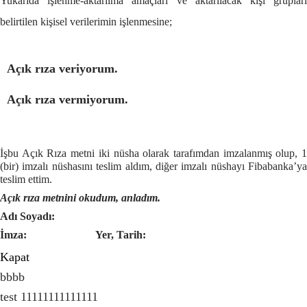
Yukarıda işlenme-aktarılma amaçları ve aktarılacak kişi grupları
belirtilen kişisel verilerimin işlenmesine;
Açık rıza veriyorum.
Açık rıza vermiyorum.
İşbu Açık Rıza metni iki nüsha olarak tarafımdan imzalanmış olup, 1
(bir) imzalı nüshasını teslim aldım, diğer imzalı nüshayı Fibabanka’ya
teslim ettim.
Açık rıza metnini okudum, anladım.
Adı Soyadı:
İmza:
Yer, Tarih:
Kapat
bbbb
test 11111111111111